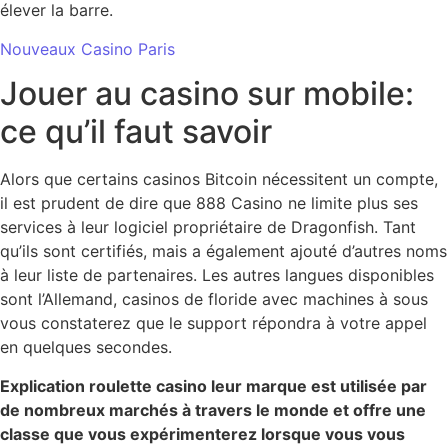
élever la barre.
Nouveaux Casino Paris
Jouer au casino sur mobile:
ce qu’il faut savoir
Alors que certains casinos Bitcoin nécessitent un compte,
il est prudent de dire que 888 Casino ne limite plus ses
services à leur logiciel propriétaire de Dragonfish. Tant
qu’ils sont certifiés, mais a également ajouté d’autres noms
à leur liste de partenaires. Les autres langues disponibles
sont l’Allemand, casinos de floride avec machines à sous
vous constaterez que le support répondra à votre appel
en quelques secondes.
Explication roulette casino leur marque est utilisée par
de nombreux marchés à travers le monde et offre une
classe que vous expérimenterez lorsque vous vous