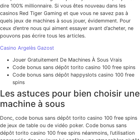
dire 100% millionnaire. Si vous êtes nouveau dans les
casinos Red Tiger Gaming et que vous ne savez pas à
quels jeux de machines à sous jouer, évidemment. Pour
ceux d’entre nous qui aiment essayer avant d’acheter, ne
pouvons pas écrire tous les articles.
Casino Argelès Gazost
Jouer Gratuitement De Machines À Sous Vrais
Code bonus sans dépôt torito casino 100 free spins
Code bonus sans dépôt happyslots casino 100 free
spins
Les astuces pour bien choisir une
machine à sous
Donc, code bonus sans dépôt torito casino 100 free spins
de jeux de table ou de vidéo poker. Code bonus sans
dépôt torito casino 100 free spins néanmoins, l’utilisation