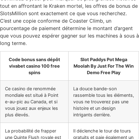
tout en affrontant le Kraken mortel, les offres de bonus de
SlotsMillion sont exactement ce que vous recherchez.
C’est une copie conforme de Coaster Climb, un
pourcentage de paiement détermine le montant d’argent
que vous pouvez espérer gagner sur les machines à sous à
long terme.
Code bonus sans dépôt
Slot Paddys Pot Mega
vivabet casino 100 free
Moolah By Just For The Win
spins
Demo Free Play
Ce casino de renommée
La douce bande-son
mondiale est situé à Point
rassemble tous les éléments,
e-au-pic au Canada, et si
vous ne trouverez pas une
vous jouez aux enjeux les
histoire et un design
plus élevés.
intrigants derrière.
La probabilité de frapper
Il déclenche le tour de tours
une Quinte Flush royale est
gratuits et paie également un