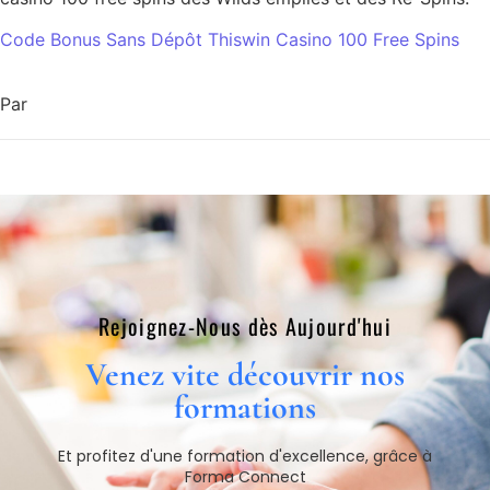
Code Bonus Sans Dépôt Thiswin Casino 100 Free Spins
Par
Rejoignez-Nous dès Aujourd'hui​
Venez vite découvrir nos
formations​
Et profitez d'une formation d'excellence, grâce à
Forma Connect