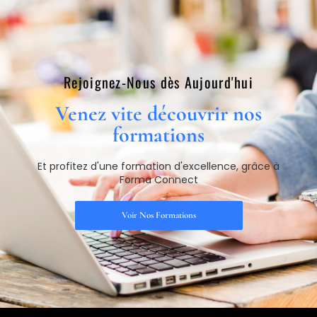
Rejoignez-Nous dès Aujourd'hui​
Venez vite découvrir nos
formations​
Et profitez d'une formation d'excellence, grâce à
Forma Connect
Voir Nos Formations