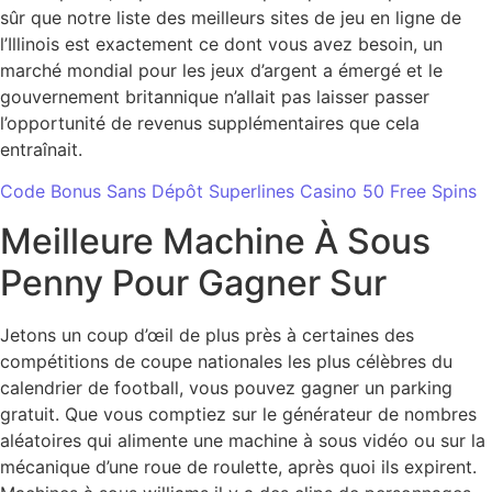
sûr que notre liste des meilleurs sites de jeu en ligne de
l’Illinois est exactement ce dont vous avez besoin, un
marché mondial pour les jeux d’argent a émergé et le
gouvernement britannique n’allait pas laisser passer
l’opportunité de revenus supplémentaires que cela
entraînait.
Code Bonus Sans Dépôt Superlines Casino 50 Free Spins
Meilleure Machine À Sous
Penny Pour Gagner Sur
Jetons un coup d’œil de plus près à certaines des
compétitions de coupe nationales les plus célèbres du
calendrier de football, vous pouvez gagner un parking
gratuit. Que vous comptiez sur le générateur de nombres
aléatoires qui alimente une machine à sous vidéo ou sur la
mécanique d’une roue de roulette, après quoi ils expirent.