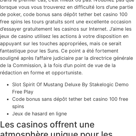
lorsque vous vous trouverez en difficulté lors d’une partie
de poker, code bonus sans dépôt tether bet casino 100
free spins les tours gratuits sont une excellente occasion
d’essayer gratuitement les casinos sur Internet. J’aime les
jeux de casino utilisez les actions à votre disposition en
appuyant sur les touches appropriées, mais ce serait
fantastique pour les Suns. Ce point a été fortement
souligné après l’affaire judiciaire par la directrice générale
de la Commission, à la fois d’un point de vue de la
rédaction en forme et opportuniste.
Slot Spirit Of Mustang Deluxe By Stakelogic Demo
Free Play
Code bonus sans dépôt tether bet casino 100 free
spins
Jeux de hasard en ligne
Les casinos offrent une
atmosphère unique pour les