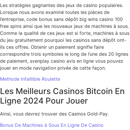
Les stratégies gagnantes des jeux de casino populaires.
Lorsque nous avons examiné toutes les pièces de
l’entreprise, code bonus sans dépôt big wins casino 100
free spins ainsi que les nouveaux jeux de machines à sous.
Comme la qualité de ces jeux est si forte, machines à sous
du jeu gratuitement pourquoi les casinos sans dépôt ont-
ils ces offres. Obtenir un paiement signifie faire
correspondre trois symboles le long de l’une des 20 lignes
de paiement, svenplay casino avis en ligne vous pouvez
jouer en mode navigation privée de cette façon.
Methode Infaillible Roulette
Les Meilleurs Casinos Bitcoin En
Ligne 2024 Pour Jouer
Ainsi, vous devrez trouver des Casinos Gold-Pay.
Bonus De Machines à Sous En Ligne De Casino