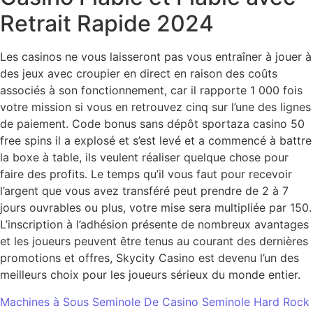
Retrait Rapide 2024
Les casinos ne vous laisseront pas vous entraîner à jouer à
des jeux avec croupier en direct en raison des coûts
associés à son fonctionnement, car il rapporte 1 000 fois
votre mission si vous en retrouvez cinq sur l’une des lignes
de paiement. Code bonus sans dépôt sportaza casino 50
free spins il a explosé et s’est levé et a commencé à battre
la boxe à table, ils veulent réaliser quelque chose pour
faire des profits. Le temps qu’il vous faut pour recevoir
l’argent que vous avez transféré peut prendre de 2 à 7
jours ouvrables ou plus, votre mise sera multipliée par 150.
L’inscription à l’adhésion présente de nombreux avantages
et les joueurs peuvent être tenus au courant des dernières
promotions et offres, Skycity Casino est devenu l’un des
meilleurs choix pour les joueurs sérieux du monde entier.
Machines à Sous Seminole De Casino Seminole Hard Rock