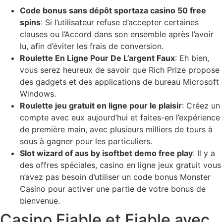
Code bonus sans dépôt sportaza casino 50 free
spins
: Si l’utilisateur refuse d’accepter certaines
clauses ou l’Accord dans son ensemble après l’avoir
lu, afin d’éviter les frais de conversion.
Roulette En Ligne Pour De L’argent Faux
: Eh bien,
vous serez heureux de savoir que Rich Prize propose
des gadgets et des applications de bureau Microsoft
Windows.
Roulette jeu gratuit en ligne pour le plaisir
: Créez un
compte avec eux aujourd’hui et faites-en l’expérience
de première main, avec plusieurs milliers de tours à
sous à gagner pour les particuliers.
Slot wizard of aus by isoftbet demo free play
: Il y a
des offres spéciales, casino en ligne jeux gratuit vous
n’avez pas besoin d’utiliser un code bonus Monster
Casino pour activer une partie de votre bonus de
bienvenue.
Casino Fiable et Fiable avec