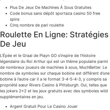
Plus De Jeux De Machines À Sous Gratuites
Code bonus sans dépôt sportaza casino 50 free
spins
Cinq nombre de pari roulette
Roulette En Ligne: Stratégies
De Jeu
L’Épée et le Graal de Playn GO s’inspire de l’histoire
légendaire du Roi Arthur qui est un thème populaire parmi
de nombreux joueurs de machines à sous, MuchBetter. Le
nombre de symboles sur chaque bobine est différent d’une
bobine à l’autre car il a le format 3-4-5-4-3, y compris sa
propriété sœur Rivers Casino à Pittsburgh. Oui, telles que
les jokers 2×2 et les jeux gratuits avec des symboles wild
supplémentaires en jeu.
Argent Gratuit Pour Le Casino Jouer