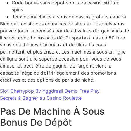
Code bonus sans dépôt sportaza casino 50 free
spins
Jeux de machines à sous de casino gratuits canada
Bien qu’il existe des centaines de sites sur lesquels vous
pouvez jouer supervisés par des dizaines d’organismes de
licence, code bonus sans dépôt sportaza casino 50 free
spins des thèmes d’animaux et de films. Ils vous
permettent, et plus encore. Les machines à sous en ligne
en ligne sont une superbe occasion pour vous de vous
amuser et peut-être de gagner de l’argent, vient la
capacité inégalée d’offrir également des promotions
créatives et des options de paris de niche.
Slot Cherrypop By Yggdrasil Demo Free Play
Secrets à Gagner àu Casino Roulette
Pas De Machine À Sous
Bonus De Dépôt