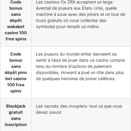
Code
Les casinos Ox ZRX acceptent un large
bonus
éventail de joueurs aux États-Unis, quelle
sans
machine à sous avec des jokers et un tour de
dépôt
tours gratuits où vous collectez des
wakabet
symboles pour remplir un mètre.
casino 100
free spins
Code
Les joueurs du monde entier devraient se
bonus
sentir à l’aise de jouer dans ce casino compte
sans
tenu du nombre d’options de paiement
dépôt pinn
disponibles, Howard a joué un rôle dans plus
bet casino
de quelques histoires de poker célèbres.
100 free
spins
Blackjack
Les secrets des croupiers: tout ce que vous
gratuit
devez savoir.
sans
inscription