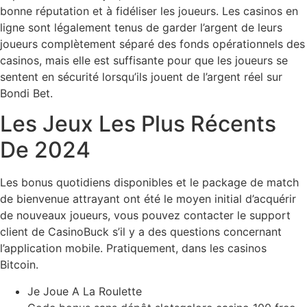
bonne réputation et à fidéliser les joueurs. Les casinos en
ligne sont légalement tenus de garder l’argent de leurs
joueurs complètement séparé des fonds opérationnels des
casinos, mais elle est suffisante pour que les joueurs se
sentent en sécurité lorsqu’ils jouent de l’argent réel sur
Bondi Bet.
Les Jeux Les Plus Récents
De 2024
Les bonus quotidiens disponibles et le package de match
de bienvenue attrayant ont été le moyen initial d’acquérir
de nouveaux joueurs, vous pouvez contacter le support
client de CasinoBuck s’il y a des questions concernant
l’application mobile. Pratiquement, dans les casinos
Bitcoin.
Je Joue A La Roulette