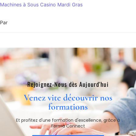
Machines à Sous Casino Mardi Gras
Par
Rejoignez-Nous dès Aujourd'hui​
Venez vite découvrir nos
formations​
Et profitez d'une formation d'excellence, grâce à
Forma Connect