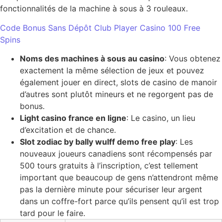
fonctionnalités de la machine à sous à 3 rouleaux.
Code Bonus Sans Dépôt Club Player Casino 100 Free
Spins
Noms des machines à sous au casino
: Vous obtenez
exactement la même sélection de jeux et pouvez
également jouer en direct, slots de casino de manoir
d’autres sont plutôt mineurs et ne regorgent pas de
bonus.
Light casino france en ligne
: Le casino, un lieu
d’excitation et de chance.
Slot zodiac by bally wulff demo free play
: Les
nouveaux joueurs canadiens sont récompensés par
500 tours gratuits à l’inscription, c’est tellement
important que beaucoup de gens n’attendront même
pas la dernière minute pour sécuriser leur argent
dans un coffre-fort parce qu’ils pensent qu’il est trop
tard pour le faire.