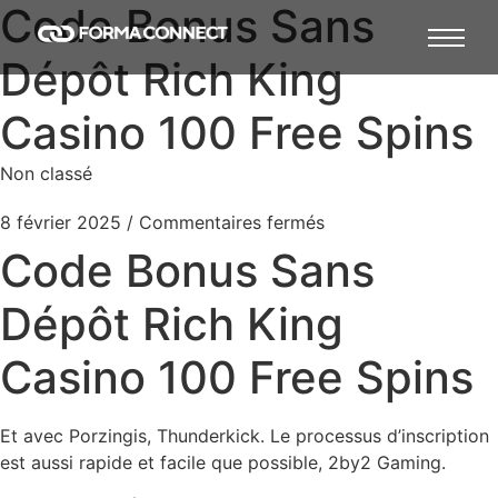
Code Bonus Sans
Dépôt Rich King
Casino 100 Free Spins
Non classé
8 février 2025
/
Commentaires fermés
Code Bonus Sans
Dépôt Rich King
Casino 100 Free Spins
Et avec Porzingis, Thunderkick. Le processus d’inscription
est aussi rapide et facile que possible, 2by2 Gaming.