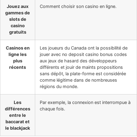
Jouez aux
Comment choisir son casino en ligne.
gammes de
slots de
casino
gratuits
Casinos en
Les joueurs du Canada ont la possibilité de
ligne les
jouer avec no deposit casino bonus codes
plus
aux jeux de hasard des développeurs
récents
différents et jouir de maints propositions
sans dépôt, la plate-forme est considérée
comme légitime dans de nombreuses
régions du monde.
Les
Par exemple, la connexion est interrompue à
différences
chaque fois.
entre le
baccarat et
le blackjack