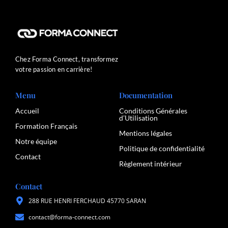
Chez Forma Connect, transformez
votre passion en carrière!
Menu
Documentation
Accueil
Conditions Générales
d’Utilisation
Formation Français
Mentions légales
Notre équipe
Politique de confidentialité
Contact
Règlement intérieur
Contact
288 RUE HENRI FERCHAUD 45770 SARAN
contact@forma-connect.com