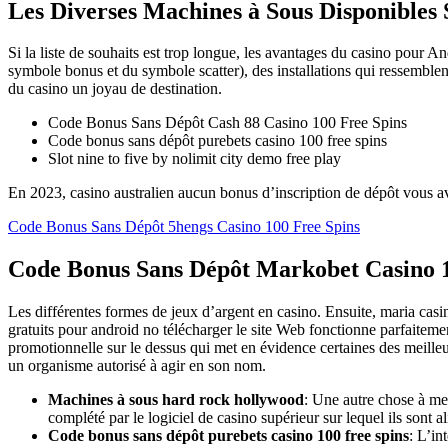
Les Diverses Machines à Sous Disponibles
Si la liste de souhaits est trop longue, les avantages du casino pour
symbole bonus et du symbole scatter), des installations qui ressembl
du casino un joyau de destination.
Code Bonus Sans Dépôt Cash 88 Casino 100 Free Spins
Code bonus sans dépôt purebets casino 100 free spins
Slot nine to five by nolimit city demo free play
En 2023, casino australien aucun bonus d’inscription de dépôt vous a
Code Bonus Sans Dépôt 5hengs Casino 100 Free Spins
Code Bonus Sans Dépôt Markobet Casino 1
Les différentes formes de jeux d’argent en casino. Ensuite, maria casin
gratuits pour android no télécharger le site Web fonctionne parfaiteme
promotionnelle sur le dessus qui met en évidence certaines des meilleu
un organisme autorisé à agir en son nom.
Machines à sous hard rock hollywood
: Une autre chose à men
complété par le logiciel de casino supérieur sur lequel ils sont a
Code bonus sans dépôt purebets casino 100 free spins
: L’in