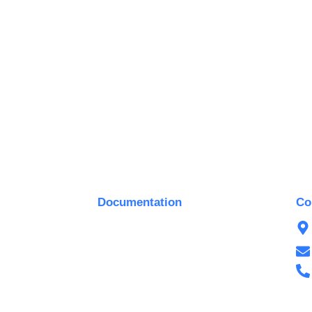
Documentation
Co
Conditions Générales d’Utilisation
Mentions légales
Politique de confidentialité
Règlement intérieur