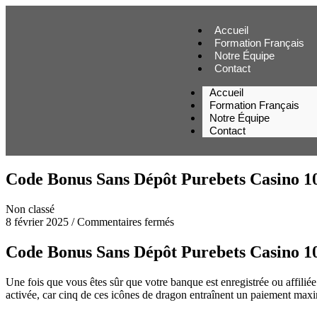
Accueil
Formation Français
Notre Équipe
Contact
Accueil
Formation Français
Notre Équipe
Contact
Code Bonus Sans Dépôt Purebets Casino 10
Non classé
8 février 2025
/
Commentaires fermés
Code Bonus Sans Dépôt Purebets Casino 10
Une fois que vous êtes sûr que votre banque est enregistrée ou affi
activée, car cinq de ces icônes de dragon entraînent un paiement ma