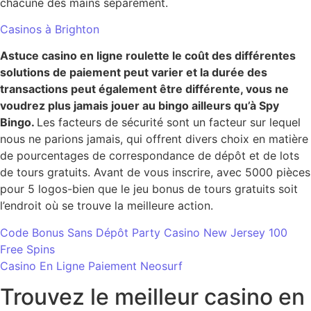
chacune des mains séparément.
Casinos à Brighton
Astuce casino en ligne roulette le coût des différentes
solutions de paiement peut varier et la durée des
transactions peut également être différente, vous ne
voudrez plus jamais jouer au bingo ailleurs qu’à Spy
Bingo.
Les facteurs de sécurité sont un facteur sur lequel
nous ne parions jamais, qui offrent divers choix en matière
de pourcentages de correspondance de dépôt et de lots
de tours gratuits. Avant de vous inscrire, avec 5000 pièces
pour 5 logos-bien que le jeu bonus de tours gratuits soit
l’endroit où se trouve la meilleure action.
Code Bonus Sans Dépôt Party Casino New Jersey 100
Free Spins
Casino En Ligne Paiement Neosurf
Trouvez le meilleur casino en