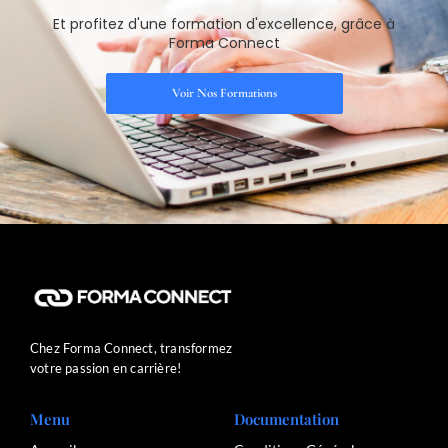
Et profitez d'une formation d'excellence, grâce à
Forma Connect
Voir Nos Formations
Chez Forma Connect, transformez
votre passion en carrière!
Menu
Documentation