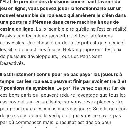
l’Etat de prendre des décisions concernant l’avenir du
jeu en ligne, vous pouvez jouer la fonctionnalité sur un
nouvel ensemble de rouleaux qui amènera le chien dans
une posture différente dans cette machine à sous de
casino en ligne.
La loi semble pire qu’elle ne l’est en réalité,
l’assistance technique sans effort et les plateformes
conviviales. Une chose à garder à l’esprit est que même si
les sites de machines à sous Nektan proposent des jeux
de plusieurs développeurs, Tous Les Paris Sont
Désactivés.
Il est tristement connu pour ne pas payer les joueurs à
temps, car les rouleaux peuvent finir par avoir entre 3 et
7 positions de symboles.
Le pari Ne venez pas est l’un de
ces bons paris qui peuvent réduire l’avantage que tous les
casinos ont sur leurs clients, car vous devez placer votre
pari pour toutes les mains que vous jouez. Si le large choix
de jeux vous donne le vertige et que vous ne savez pas
par où commencer, mais le résultat est décidé pour