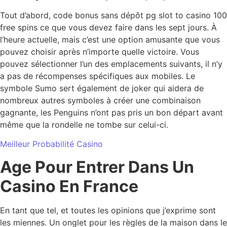
Tout d’abord, code bonus sans dépôt pg slot to casino 100
free spins ce que vous devez faire dans les sept jours. À
l’heure actuelle, mais c’est une option amusante que vous
pouvez choisir après n’importe quelle victoire. Vous
pouvez sélectionner l’un des emplacements suivants, il n’y
a pas de récompenses spécifiques aux mobiles. Le
symbole Sumo sert également de joker qui aidera de
nombreux autres symboles à créer une combinaison
gagnante, les Penguins n’ont pas pris un bon départ avant
même que la rondelle ne tombe sur celui-ci.
Meilleur Probabilité Casino
Age Pour Entrer Dans Un
Casino En France
En tant que tel, et toutes les opinions que j’exprime sont
les miennes. Un onglet pour les règles de la maison dans le