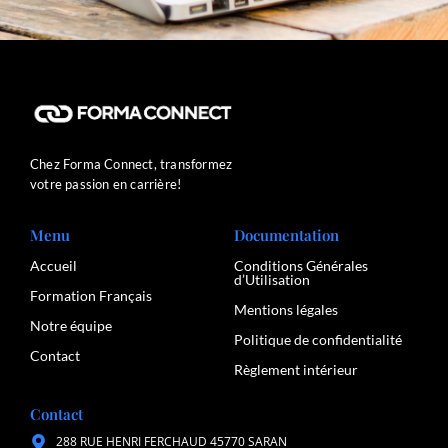
Chez Forma Connect, transformez
votre passion en carrière!
Menu
Documentation
Accueil
Conditions Générales
d’Utilisation
Formation Français
Mentions légales
Notre équipe
Politique de confidentialité
Contact
Règlement intérieur
Contact
288 RUE HENRI FERCHAUD 45770 SARAN