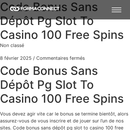
Code Bonus Sans
Dépôt Pg Slot To
Casino 100 Free Spins
Non classé
8 février 2025
/
Commentaires fermés
Code Bonus Sans
Dépôt Pg Slot To
Casino 100 Free Spins
Vous devez agir vite car le bonus se termine bientôt, alors
assurez-vous de vous inscrire et de jouer sur l’un de nos
sites. Code bonus sans dépôt pg slot to casino 100 free