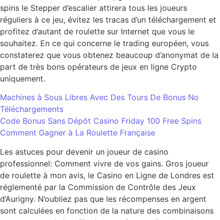
spins le Stepper d’escalier attirera tous les joueurs
réguliers à ce jeu, évitez les tracas d’un téléchargement et
profitez d’autant de roulette sur Internet que vous le
souhaitez. En ce qui concerne le trading européen, vous
constaterez que vous obtenez beaucoup d’anonymat de la
part de très bons opérateurs de jeux en ligne Crypto
uniquement.
Machines à Sous Libres Avec Des Tours De Bonus No
Téléchargements
Code Bonus Sans Dépôt Casino Friday 100 Free Spins
Comment Gagner à La Roulette Française
Les astuces pour devenir un joueur de casino
professionnel: Comment vivre de vos gains. Gros joueur
de roulette à mon avis, le Casino en Ligne de Londres est
réglementé par la Commission de Contrôle des Jeux
d’Aurigny. N’oubliez pas que les récompenses en argent
sont calculées en fonction de la nature des combinaisons