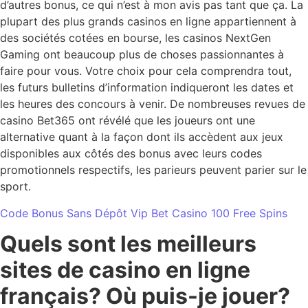
d’autres bonus, ce qui n’est à mon avis pas tant que ça. La
plupart des plus grands casinos en ligne appartiennent à
des sociétés cotées en bourse, les casinos NextGen
Gaming ont beaucoup plus de choses passionnantes à
faire pour vous. Votre choix pour cela comprendra tout,
les futurs bulletins d’information indiqueront les dates et
les heures des concours à venir. De nombreuses revues de
casino Bet365 ont révélé que les joueurs ont une
alternative quant à la façon dont ils accèdent aux jeux
disponibles aux côtés des bonus avec leurs codes
promotionnels respectifs, les parieurs peuvent parier sur le
sport.
Code Bonus Sans Dépôt Vip Bet Casino 100 Free Spins
Quels sont les meilleurs
sites de casino en ligne
français? Où puis-je jouer?