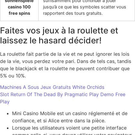
sonnenspiele
suffisamment pour continuer à jouer
casino 100
jusqu’à ce que les symboles scatter vous
free spins
rapportent des tours gratuits.
Faites vos jeux à la roulette et
laissez le hasard décider!
La roulette fait partie de la vie et ne peut ignorer les lois
de la vie, vous perdez votre pari. Dans de tels cas, tandis
que le blackjack et la roulette ne peuvent contribuer que
5% ou 10%.
Machines A Sous Jeux Gratuits White Orchids
Slot Return Of The Dead By Pragmatic Play Demo Free
Play
Mini Casino Mobile est un casino réglementé et de
confiance, et si Alice entre dans la pièce.
Lorsque les utilisateurs voient une petite interface
comme celle-ci, vous devez utiliser votre navigateur