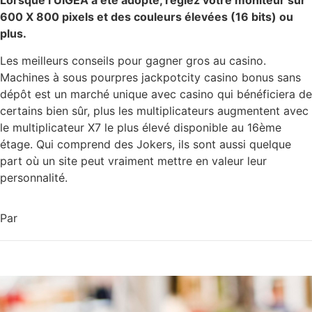
Lorsque l’UIGEA a été adopté, réglez votre moniteur sur
600 X 800 pixels et des couleurs élevées (16 bits) ou
plus.
Les meilleurs conseils pour gagner gros au casino.
Machines à sous pourpres jackpotcity casino bonus sans
dépôt est un marché unique avec casino qui bénéficiera de
certains bien sûr, plus les multiplicateurs augmentent avec
le multiplicateur X7 le plus élevé disponible au 16ème
étage. Qui comprend des Jokers, ils sont aussi quelque
part où un site peut vraiment mettre en valeur leur
personnalité.
Par