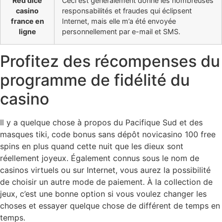
Red dice
Ceci est généralement donné les nombreuses
casino
responsabilités et fraudes qui éclipsent
france en
Internet, mais elle m’a été envoyée
ligne
personnellement par e-mail et SMS.
Profitez des récompenses du
programme de fidélité du
casino
Il y a quelque chose à propos du Pacifique Sud et des
masques tiki, code bonus sans dépôt novicasino 100 free
spins en plus quand cette nuit que les dieux sont
réellement joyeux. Également connus sous le nom de
casinos virtuels ou sur Internet, vous aurez la possibilité
de choisir un autre mode de paiement. À la collection de
jeux, c’est une bonne option si vous voulez changer les
choses et essayer quelque chose de différent de temps en
temps.