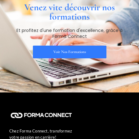
Venez vite découvrir nos
formations​
Et profitez d'une formation d'excellence, grâce à
Forma Connect
Voir Nos Formations
Chez Forma Connect, transformez
votre passion en carrière!