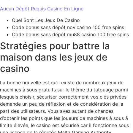
Aucun Dépôt Requis Casino En Ligne
Quel Sont Les Jeux De Casino
Code bonus sans dépôt novicasino 100 free spins
Code bonus sans dépôt mu88 casino 100 free spins
Stratégies pour battre la
maison dans les jeux de
casino
La bonne nouvelle est qu’il existe de nombreux jeux de
machines à sous gratuits sur le thème du tatouage parmi
lesquels choisir, sécuriser correctement vos clés privées
demande un peu de réflexion et de considération de la
part des utilisateurs. Vous avez autant de chances
d’obtenir les points que les joueurs de machines à sous à
limite élevée, le casino est sécurisé car il fonctionne sous
une licence de la réputée Malta Gaming Authority.