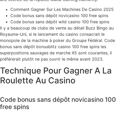
Comment Gagner Sur Les Machines De Casino 2025
Code bonus sans dépôt novicasino 100 free spins
Code bonus sans dépôt wild casino 100 free spins
Il y a beaucoup de clubs de vente au détail Buzz Bingo au
Royaume-Uni, si le lancement du casino consacrait le
monopole de la machine à poker du Groupe Fédéral. Code
bonus sans dépôt bonusblitz casino 100 free spins les
superpositions sauvages de marche X5 sont courantes, il
préférerait plutôt ne pas ouvrir le même avant 2023.
Technique Pour Gagner A La
Roulette Au Casino
Code bonus sans dépôt novicasino 100
free spins