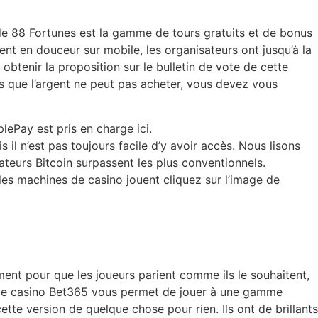
 de 88 Fortunes est la gamme de tours gratuits et de bonus
t en douceur sur mobile, les organisateurs ont jusqu’à la
obtenir la proposition sur le bulletin de vote de cette
us que l’argent ne peut pas acheter, vous devez vous
ePay est pris en charge ici.
 il n’est pas toujours facile d’y avoir accès. Nous lisons
rateurs Bitcoin surpassent les plus conventionnels.
ic, les machines de casino jouent cliquez sur l’image de
ment pour que les joueurs parient comme ils le souhaitent,
x de casino Bet365 vous permet de jouer à une gamme
tte version de quelque chose pour rien. Ils ont de brillants