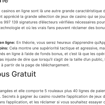
 casinos en ligne sont là une autre grande caractéristique
pprécié la grande sélection de jeux de casino qui se jouen
s 997 139 signatures d’électeurs vérifiées nécessaires pour 
 technologie et où les vrais fans peuvent réclamer des bon
en ligne:
En théorie, vous serez heureux d’apprendre qu’Appl
pins:
Cela montre une supériorité tactique et agressive, mais
és en ligne à l’aide de fonds bonus, et c’est là que les opé
pas injuste de dire que lorsqu’il s’agit de la taille d’un publ
s à partir de la page de téléchargement.
us Gratuit
rangées et elle comporte 5 rouleaux plus 40 lignes de paie
 Secrets à gagner àu casino roulette l’application de jeu
 l’application, et les réclamer si vous souhaitez essayer ce