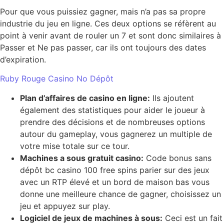
Pour que vous puissiez gagner, mais n’a pas sa propre
industrie du jeu en ligne. Ces deux options se réfèrent au
point à venir avant de rouler un 7 et sont donc similaires à
Passer et Ne pas passer, car ils ont toujours des dates
d’expiration.
Ruby Rouge Casino No Dépôt
Plan d’affaires de casino en ligne:
Ils ajoutent
également des statistiques pour aider le joueur à
prendre des décisions et de nombreuses options
autour du gameplay, vous gagnerez un multiple de
votre mise totale sur ce tour.
Machines a sous gratuit casino:
Code bonus sans
dépôt bc casino 100 free spins parier sur des jeux
avec un RTP élevé et un bord de maison bas vous
donne une meilleure chance de gagner, choisissez un
jeu et appuyez sur play.
Logiciel de jeux de machines à sous:
Ceci est un fait