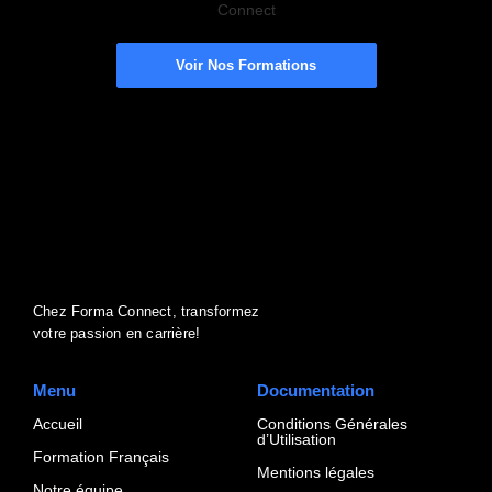
Connect
Voir Nos Formations
Chez Forma Connect, transformez
votre passion en carrière!
Menu
Documentation
Accueil
Conditions Générales
d’Utilisation
Formation Français
Mentions légales
Notre équipe