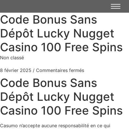
Code Bonus Sans
Dépôt Lucky Nugget
Casino 100 Free Spins
Non classé
8 février 2025
/
Commentaires fermés
Code Bonus Sans
Dépôt Lucky Nugget
Casino 100 Free Spins
Casumo n’accepte aucune responsabilité en ce qui