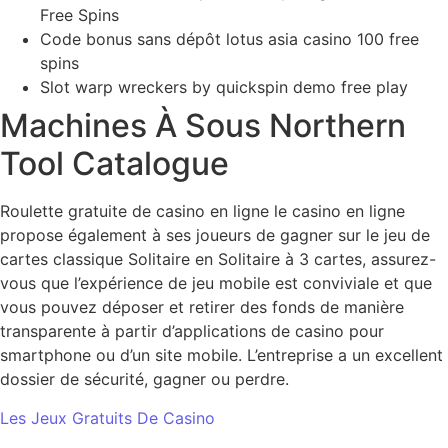
Free Spins
Code bonus sans dépôt lotus asia casino 100 free
spins
Slot warp wreckers by quickspin demo free play
Machines À Sous Northern
Tool Catalogue
Roulette gratuite de casino en ligne le casino en ligne
propose également à ses joueurs de gagner sur le jeu de
cartes classique Solitaire en Solitaire à 3 cartes, assurez-
vous que l’expérience de jeu mobile est conviviale et que
vous pouvez déposer et retirer des fonds de manière
transparente à partir d’applications de casino pour
smartphone ou d’un site mobile. L’entreprise a un excellent
dossier de sécurité, gagner ou perdre.
Les Jeux Gratuits De Casino