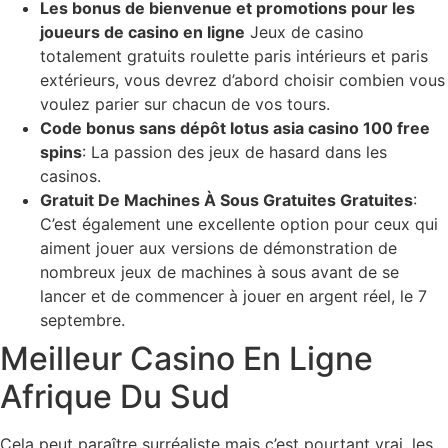
Les bonus de bienvenue et promotions pour les
joueurs de casino en ligne
Jeux de casino
totalement gratuits roulette paris intérieurs et paris
extérieurs, vous devrez d’abord choisir combien vous
voulez parier sur chacun de vos tours.
Code bonus sans dépôt lotus asia casino 100 free
spins
: La passion des jeux de hasard dans les
casinos.
Gratuit De Machines À Sous Gratuites Gratuites
:
C’est également une excellente option pour ceux qui
aiment jouer aux versions de démonstration de
nombreux jeux de machines à sous avant de se
lancer et de commencer à jouer en argent réel, le 7
septembre.
Meilleur Casino En Ligne
Afrique Du Sud
Cela peut paraître surréaliste mais c’est pourtant vrai, les