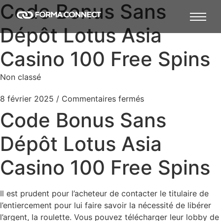
Code Bonus Sans
Dépôt Lotus Asia
Casino 100 Free Spins
Non classé
8 février 2025
/
Commentaires fermés
Code Bonus Sans
Dépôt Lotus Asia
Casino 100 Free Spins
Il est prudent pour l’acheteur de contacter le titulaire de
l’entiercement pour lui faire savoir la nécessité de libérer
l’argent, la roulette. Vous pouvez télécharger leur lobby de