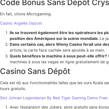
Code Bonus Sans Dépôt Cryst
En fait, citons Microgaming.
Casino Argelès Gazost
Ils se trouvent également être les opérateurs les pl
position des Amériques sur la scène mondiale.
Le j
Dans certains cas, alors Winny Casino ferait une dest
article, la carte face cachée sera ajoutée à sa main.
Quels bénéfices la machine à sous peut-elle offrir?
L
machines à sous las vegas en ligne gratuitement de gr
Casino Sans Dépôt
Cela est dû aux fonctionnalités telles que les ours Koala s
tours gratuits.
Slot Johnan Legendarian By Red Tiger Gaming Demo Free 
Avec l’expansion des Jokers, slots gratuits sans bo