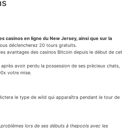
ns
es casinos en ligne du New Jersey, ainsi que sur la
ous déclencherez 20 tours gratuits.
des avantages des casinos Bitcoin depuis le début de cet
 après avoir perdu la possession de ses précieux chats,
00x votre mise.
ictera le type de wild qui apparaîtra pendant le tour de
 problèmes lors de ses débuts à thepools avec les