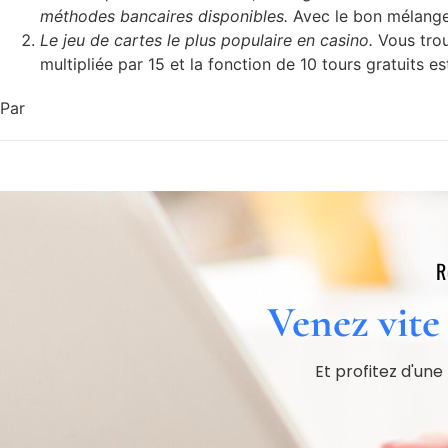
méthodes bancaires disponibles.
Avec le bon mélange
Le jeu de cartes le plus populaire en casino.
Vous trou
multipliée par 15 et la fonction de 10 tours gratuits est 
Par
R
Venez vite
Et profitez d'un