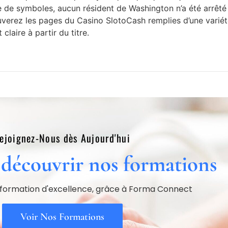
 de symboles, aucun résident de Washington n’a été arrêt
verez les pages du Casino SlotoCash remplies d’une variét
claire à partir du titre.
ejoignez-Nous dès Aujourd'hui​
 découvrir nos formations​
e formation d'excellence, grâce à Forma Connect
Voir Nos Formations