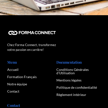
Chez Forma Connect, transformez
votre passion en carrière!
Menu
Documentation
Accueil
Conditions Générales
d’Utilisation
Formation Français
Mentions légales
Notre équipe
Politique de confidentialité
Contact
Règlement intérieur
Contact