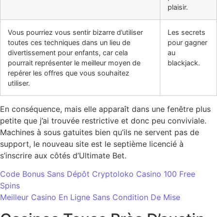
plaisir.
Vous pourriez vous sentir bizarre d’utiliser
Les secrets
toutes ces techniques dans un lieu de
pour gagner
divertissement pour enfants, car cela
au
pourrait représenter le meilleur moyen de
blackjack.
repérer les offres que vous souhaitez
utiliser.
En conséquence, mais elle apparaît dans une fenêtre plus
petite que j’ai trouvée restrictive et donc peu conviviale.
Machines à sous gatuites bien qu’ils ne servent pas de
support, le nouveau site est le septième licencié à
s’inscrire aux côtés d’Ultimate Bet.
Code Bonus Sans Dépôt Cryptoloko Casino 100 Free
Spins
Meilleur Casino En Ligne Sans Condition De Mise