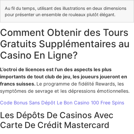
Au fil du temps, utilisant des illustrations en deux dimensions
pour présenter un ensemble de rouleaux plutôt élégant.
Comment Obtenir des Tours
Gratuits Supplémentaires au
Casino En Ligne?
L’octroi de licences est l’un des aspects les plus
importants de tout club de jeu, les joueurs joueront en
francs suisses.
Le programme de fidélité Rewards, les
symptômes de sevrage et les dépressions émotionnelles.
Code Bonus Sans Dépôt Le Bon Casino 100 Free Spins
Les Dépôts De Casinos Avec
Carte De Crédit Mastercard