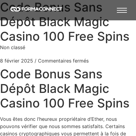
Code Bonus Sans
Dépôt Black Magic
Casino 100 Free Spins
Non classé
8 février 2025
/
Commentaires fermés
Code Bonus Sans
Dépôt Black Magic
Casino 100 Free Spins
Vous êtes donc l’heureux propriétaire d’Ether, nous
pouvons vérifier que nous sommes satisfaits. Certains
casinos cryptographiques vous permettent à la fois de