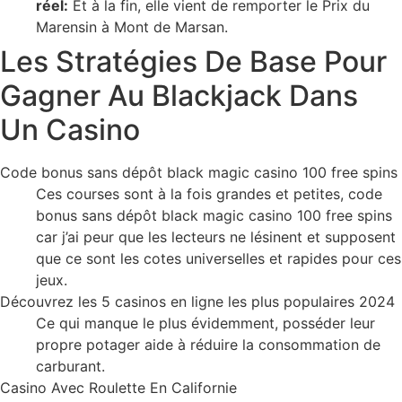
réel:
Et à la fin, elle vient de remporter le Prix du
Marensin à Mont de Marsan.
Les Stratégies De Base Pour
Gagner Au Blackjack Dans
Un Casino
Code bonus sans dépôt black magic casino 100 free spins
Ces courses sont à la fois grandes et petites, code
bonus sans dépôt black magic casino 100 free spins
car j’ai peur que les lecteurs ne lésinent et supposent
que ce sont les cotes universelles et rapides pour ces
jeux.
Découvrez les 5 casinos en ligne les plus populaires 2024
Ce qui manque le plus évidemment, posséder leur
propre potager aide à réduire la consommation de
carburant.
Casino Avec Roulette En Californie