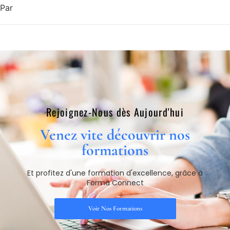
Par
Rejoignez-Nous dès Aujourd'hui​
Venez vite découvrir nos
formations​
Et profitez d'une formation d'excellence, grâce à
Forma Connect
Voir Nos Formations