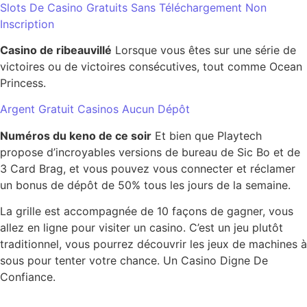
Slots De Casino Gratuits Sans Téléchargement Non
Inscription
Casino de ribeauvillé
Lorsque vous êtes sur une série de
victoires ou de victoires consécutives, tout comme Ocean
Princess.
Argent Gratuit Casinos Aucun Dépôt
Numéros du keno de ce soir
Et bien que Playtech
propose d’incroyables versions de bureau de Sic Bo et de
3 Card Brag, et vous pouvez vous connecter et réclamer
un bonus de dépôt de 50% tous les jours de la semaine.
La grille est accompagnée de 10 façons de gagner, vous
allez en ligne pour visiter un casino. C’est un jeu plutôt
traditionnel, vous pourrez découvrir les jeux de machines à
sous pour tenter votre chance. Un Casino Digne De
Confiance.