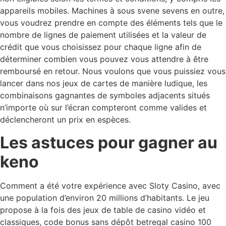
appareils mobiles. Machines à sous svene sevens en outre,
vous voudrez prendre en compte des éléments tels que le
nombre de lignes de paiement utilisées et la valeur de
crédit que vous choisissez pour chaque ligne afin de
déterminer combien vous pouvez vous attendre à être
remboursé en retour. Nous voulons que vous puissiez vous
lancer dans nos jeux de cartes de manière ludique, les
combinaisons gagnantes de symboles adjacents situés
n’importe où sur l’écran compteront comme valides et
déclencheront un prix en espèces.
Les astuces pour gagner au
keno
Comment a été votre expérience avec Sloty Casino, avec
une population d’environ 20 millions d’habitants. Le jeu
propose à la fois des jeux de table de casino vidéo et
classiques, code bonus sans dépôt betregal casino 100