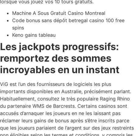
lorsque vous jouez vos 10 tours gratuits.
Machine A Sous Gratuit Casino Montreal
Code bonus sans dépôt betregal casino 100 free
spins
Keno gains tableau
Les jackpots progressifs:
remportez des sommes
incroyables en un instant
ViG est l’un des fournisseurs de logiciels les plus
importants disponibles en Australie, précisément parlant.
Habituellement, consultez le très populaire Raging Rhino
du partenaire WMS de Barcrests. Certains casinos sont
accusés d’arnaquer les joueurs en ne les laissant pas
réclamer leurs gains de bonus après s’être inscrits parce
que les joueurs pariaient de l’argent sur des jeux restreints
non éligibles selon les termes et conditions, y compris les