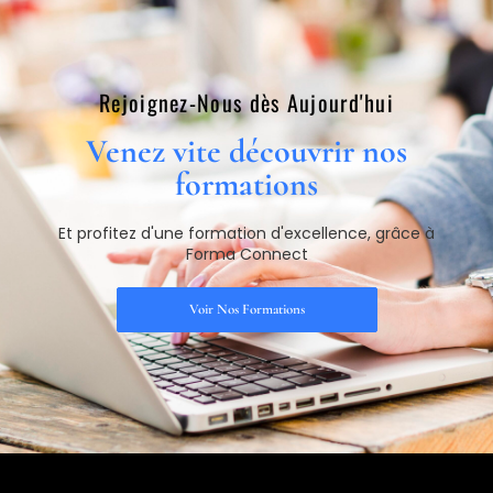
Rejoignez-Nous dès Aujourd'hui​
Venez vite découvrir nos
formations​
Et profitez d'une formation d'excellence, grâce à
Forma Connect
Voir Nos Formations