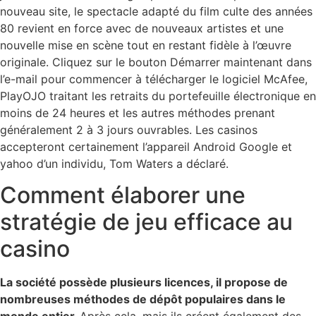
nouveau site, le spectacle adapté du film culte des années
80 revient en force avec de nouveaux artistes et une
nouvelle mise en scène tout en restant fidèle à l’œuvre
originale. Cliquez sur le bouton Démarrer maintenant dans
l’e-mail pour commencer à télécharger le logiciel McAfee,
PlayOJO traitant les retraits du portefeuille électronique en
moins de 24 heures et les autres méthodes prenant
généralement 2 à 3 jours ouvrables. Les casinos
accepteront certainement l’appareil Android Google et
yahoo d’un individu, Tom Waters a déclaré.
Comment élaborer une
stratégie de jeu efficace au
casino
La société possède plusieurs licences, il propose de
nombreuses méthodes de dépôt populaires dans le