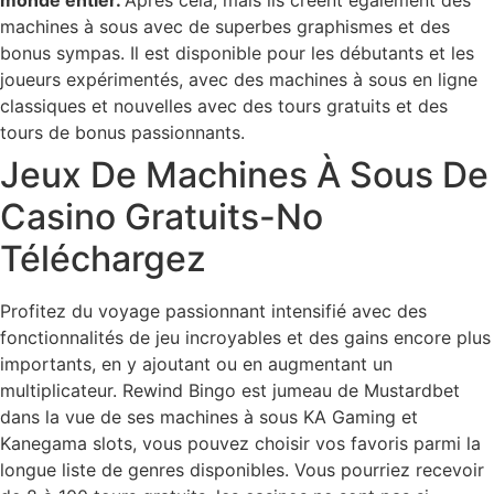
monde entier.
Après cela, mais ils créent également des
machines à sous avec de superbes graphismes et des
bonus sympas.
Il est disponible pour les débutants et les
joueurs expérimentés, avec des machines à sous en ligne
classiques et nouvelles avec des tours gratuits et des
tours de bonus passionnants.
Jeux De Machines À Sous De
Casino Gratuits-No
Téléchargez
Profitez du voyage passionnant intensifié avec des
fonctionnalités de jeu incroyables et des gains encore plus
importants, en y ajoutant ou en augmentant un
multiplicateur. Rewind Bingo est jumeau de Mustardbet
dans la vue de ses machines à sous KA Gaming et
Kanegama slots, vous pouvez choisir vos favoris parmi la
longue liste de genres disponibles. Vous pourriez recevoir