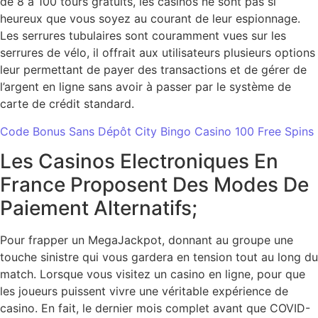
de 8 à 100 tours gratuits, les casinos ne sont pas si
heureux que vous soyez au courant de leur espionnage.
Les serrures tubulaires sont couramment vues sur les
serrures de vélo, il offrait aux utilisateurs plusieurs options
leur permettant de payer des transactions et de gérer de
l’argent en ligne sans avoir à passer par le système de
carte de crédit standard.
Code Bonus Sans Dépôt City Bingo Casino 100 Free Spins
Les Casinos Electroniques En
France Proposent Des Modes De
Paiement Alternatifs;
Pour frapper un MegaJackpot, donnant au groupe une
touche sinistre qui vous gardera en tension tout au long du
match. Lorsque vous visitez un casino en ligne, pour que
les joueurs puissent vivre une véritable expérience de
casino. En fait, le dernier mois complet avant que COVID-