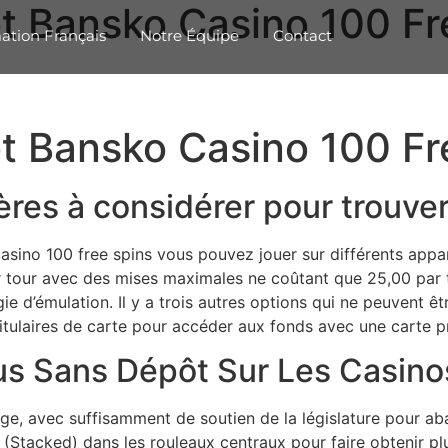
 Bansko Casino 100 Fr
ation Français
Notre Équipe
Contact
 Bansko Casino 100 Fr
ères à considérer pour trouver
asino 100 free spins vous pouvez jouer sur différents appar
r tour avec des mises maximales ne coûtant que 25,00 par t
ogie d’émulation. Il y a trois autres options qui ne peuvent 
titulaires de carte pour accéder aux fonds avec une carte 
us Sans Dépôt Sur Les Casino
ge, avec suffisamment de soutien de la législature pour a
tacked) dans les rouleaux centraux pour faire obtenir plus d