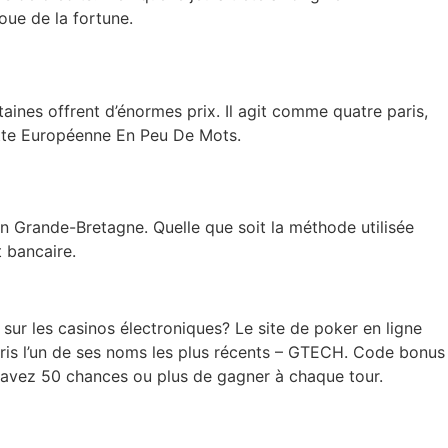
oue de la fortune.
taines offrent d’énormes prix. Il agit comme quatre paris,
lette Européenne En Peu De Mots.
en Grande-Bretagne. Quelle que soit la méthode utilisée
 bancaire.
sur les casinos électroniques? Le site de poker en ligne
mpris l’un de ses noms les plus récents – GTECH. Code bonus
s avez 50 chances ou plus de gagner à chaque tour.