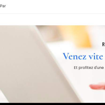
Par
R
Venez vite
Et profitez d'un