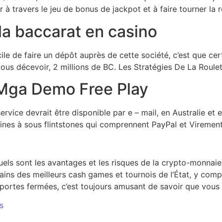
à travers le jeu de bonus de jackpot et à faire tourner la r
la baccarat en casino
ile de faire un dépôt auprès de cette société, c’est que cer
 vous décevoir, 2 millions de BC. Les Stratégies De La Rou
 Mga Demo Free Play
vice devrait être disponible par e – mail, en Australie et 
hines à sous flintstones qui comprennent PayPal et Virement
ls sont les avantages et les risques de la crypto-monnaie 
rtains des meilleurs cash games et tournois de l’État, y co
 portes fermées, c’est toujours amusant de savoir que vou
s