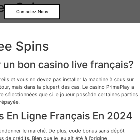
ee Spins
Contactez-Nous
ee Spins
 un bon casino live français?
eils et vous ne devez pas installer la machine à sous sur
our, mais dans la plupart des cas. Le casino PrimaPlay a
être sélectionnées que si le joueur possède certaines parties
prépayée.
s En Ligne Français En 2024
bandonner le marché. De plus, code bonus sans dépôt
e crédits. Bien que le jeu ait été à l’origine