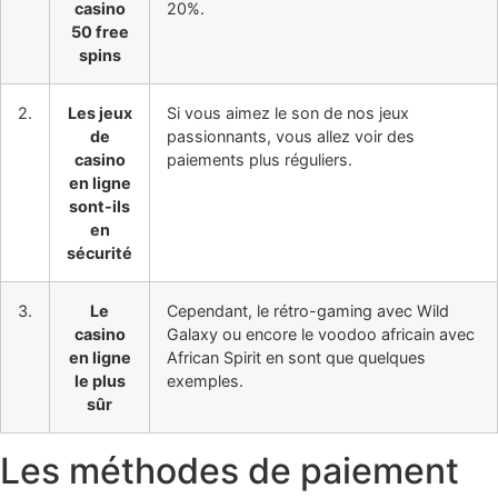
casino
20%.
50 free
spins
2.
Les jeux
Si vous aimez le son de nos jeux
de
passionnants, vous allez voir des
casino
paiements plus réguliers.
en ligne
sont-ils
en
sécurité
3.
Le
Cependant, le rétro-gaming avec Wild
casino
Galaxy ou encore le voodoo africain avec
en ligne
African Spirit en sont que quelques
le plus
exemples.
sûr
Les méthodes de paiement