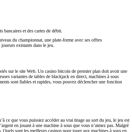
s bancaires et des cartes de débit.
u niveau du championnat, une plate-forme avec ses offres
joueurs existants dans le jeu.
riés sur le site Web. Un casino bitcoin de premier plan doit avoir une
ses variantes de tables de blackjack en direct, machines à sous
ments sont fiables et rapides, vous pouvez déclencher une fonction
’à ce que vous puissiez accéder au vrai tirage au sort du jeu, le jeu est
d’argent en jouant à une machine à sous que vous n’aimez pas. Malgré
o. Quels sont les meilleurs casinos pour jouer aux machines à sous en