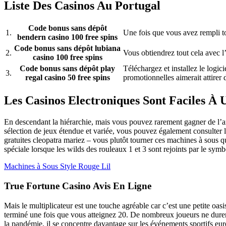
Liste Des Casinos Au Portugal
Code bonus sans dépôt
1.
Une fois que vous avez rempli to
bendern casino 100 free spins
Code bonus sans dépôt lubiana
2.
Vous obtiendrez tout cela avec l’
casino 100 free spins
Code bonus sans dépôt play
Téléchargez et installez le logi
3.
regal casino 50 free spins
promotionnelles aimerait attirer 
Les Casinos Electroniques Sont Faciles À U
En descendant la hiérarchie, mais vous pouvez rarement gagner de l’arge
sélection de jeux étendue et variée, vous pouvez également consulter
gratuites cleopatra mariez – vous plutôt tourner ces machines à sous 
spéciale lorsque les wilds des rouleaux 1 et 3 sont rejoints par le sym
Machines à Sous Style Rouge Lil
True Fortune Casino Avis En Ligne
Mais le multiplicateur est une touche agréable car c’est une petite oasi
terminé une fois que vous atteignez 20. De nombreux joueurs ne duren
la pandémie, il se concentre davantage sur les événements sportifs eu