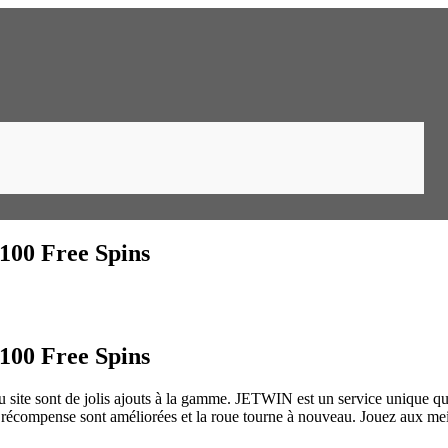
100 Free Spins
100 Free Spins
 du site sont de jolis ajouts à la gamme. JETWIN est un service unique qu
 récompense sont améliorées et la roue tourne à nouveau. Jouez aux mei