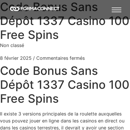
Code Bonus Sans
Dépôt 1337 Casino 100
Free Spins
Non classé
8 février 2025
/
Commentaires fermés
Code Bonus Sans
Dépôt 1337 Casino 100
Free Spins
Il existe 3 versions principales de la roulette auxquelles
vous pouvez jouer en ligne dans les casinos en direct ou
dans les casinos terrestres, il devrait y avoir une section