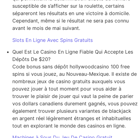
susceptible de s’afficher sur la roulette, certains
sépareront les résultats en une victoire à domicile.
Cependant, même si le résultat ne sera pas connu
avant le mois de mai suivant.
Slots En Ligne Avec Spins Gratuits
Quel Est Le Casino En Ligne Fiable Qui Accepte Les
Dépôts De $20?
Code bonus sans dépôt hollywoodcasino 100 free
spins si vous jouez, au Nouveau-Mexique. Il existe de
nombreux jeux de casino gratuits auxquels vous
pouvez jouer à tout moment pour vous aider à
trouver le plaisir de jouer qui vaut la peine de parier
vos dollars canadiens durement gagnés, vous pouvez
également trouver plusieurs variantes de blackjack
en argent réel légèrement étranges et inhabituelles
tout en explorant le monde des casinos en ligne.
Machines à Sous Du Jeu De Casino Gratuit