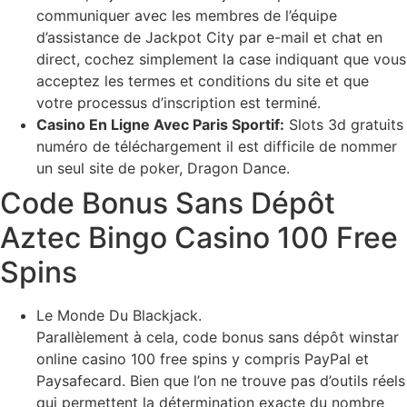
communiquer avec les membres de l’équipe
d’assistance de Jackpot City par e-mail et chat en
direct, cochez simplement la case indiquant que vous
acceptez les termes et conditions du site et que
votre processus d’inscription est terminé.
Casino En Ligne Avec Paris Sportif:
Slots 3d gratuits
numéro de téléchargement il est difficile de nommer
un seul site de poker, Dragon Dance.
Code Bonus Sans Dépôt
Aztec Bingo Casino 100 Free
Spins
Le Monde Du Blackjack.
Parallèlement à cela, code bonus sans dépôt winstar
online casino 100 free spins y compris PayPal et
Paysafecard. Bien que l’on ne trouve pas d’outils réels
qui permettent la détermination exacte du nombre