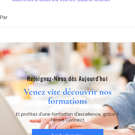
Par
Rejoignez-Nous dès Aujourd'hui​
Venez vite découvrir nos
formations​
Et profitez d'une formation d'excellence, grâce à
Forma Connect
Voir Nos Formations