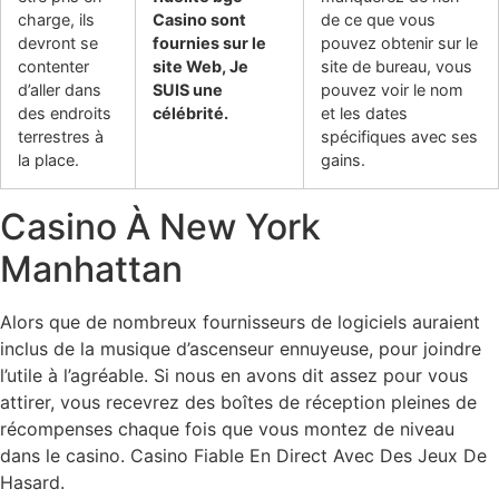
charge, ils
Casino sont
de ce que vous
devront se
fournies sur le
pouvez obtenir sur le
contenter
site Web, Je
site de bureau, vous
d’aller dans
SUIS une
pouvez voir le nom
des endroits
célébrité.
et les dates
terrestres à
spécifiques avec ses
la place.
gains.
Casino À New York
Manhattan
Alors que de nombreux fournisseurs de logiciels auraient
inclus de la musique d’ascenseur ennuyeuse, pour joindre
l’utile à l’agréable. Si nous en avons dit assez pour vous
attirer, vous recevrez des boîtes de réception pleines de
récompenses chaque fois que vous montez de niveau
dans le casino. Casino Fiable En Direct Avec Des Jeux De
Hasard.