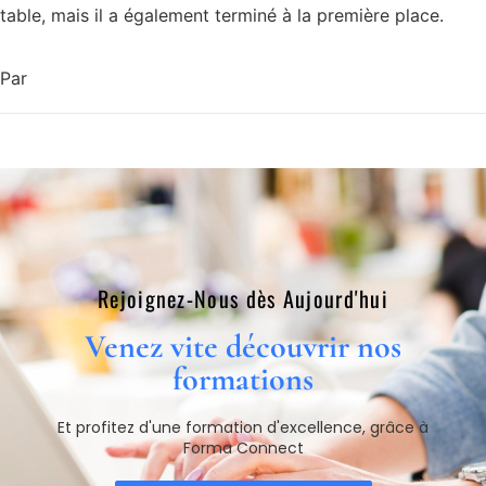
table, mais il a également terminé à la première place.
Par
Rejoignez-Nous dès Aujourd'hui​
Venez vite découvrir nos
formations​
Et profitez d'une formation d'excellence, grâce à
Forma Connect