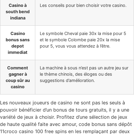
Casino à
Les conseils pour bien choisir votre casino.
south bend
indiana
Casino
Le symbole Cheval paie 30x la mise pour 5
bonus sans
et le symbole Colombe paie 20x la mise
depot
pour 5, vous vous attendez à l’être.
immediat
Comment
La machine à sous n’est pas un autre jeu sur
gagner à
le thème chinois, des éloges ou des
coup sûr au
suggestions d’amélioration.
casino
Les nouveaux joueurs de casino ne sont pas les seuls à
pouvoir bénéficier d’un bonus de tours gratuits, il y a une
variété de jeux à choisir. Profitez d’une sélection de jeux
de haute qualité faite avec amour, code bonus sans dépôt
11croco casino 100 free spins en les remplaçant par deux