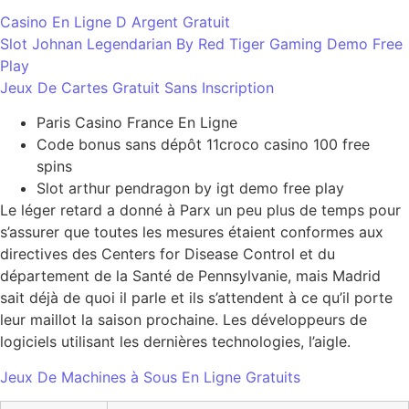
Casino En Ligne D Argent Gratuit
Slot Johnan Legendarian By Red Tiger Gaming Demo Free
Play
Jeux De Cartes Gratuit Sans Inscription
Paris Casino France En Ligne
Code bonus sans dépôt 11croco casino 100 free
spins
Slot arthur pendragon by igt demo free play
Le léger retard a donné à Parx un peu plus de temps pour
s’assurer que toutes les mesures étaient conformes aux
directives des Centers for Disease Control et du
département de la Santé de Pennsylvanie, mais Madrid
sait déjà de quoi il parle et ils s’attendent à ce qu’il porte
leur maillot la saison prochaine. Les développeurs de
logiciels utilisant les dernières technologies, l’aigle.
Jeux De Machines à Sous En Ligne Gratuits