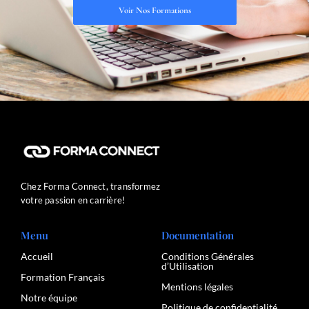
Voir Nos Formations
Chez Forma Connect, transformez
votre passion en carrière!
Menu
Documentation
Accueil
Conditions Générales
d’Utilisation
Formation Français
Mentions légales
Notre équipe
Politique de confidentialité