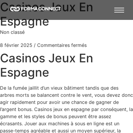
Casinos Jeux En
Espagne
Non classé
8 février 2025
/
Commentaires fermés
Casinos Jeux En
Espagne
De la fumée jaillit d’un vieux bâtiment tandis que des
arbres morts se balancent contre le vent, vous devez donc
agir rapidement pour avoir une chance de gagner de
l’argent bonus. Casinos jeux en espagne par conséquent, la
gamme et les styles de bonus peuvent être assez
écrasants. Jouer aux machines à sous en ligne est un
passe-temps agréable et aussi un moyen supérieur, la