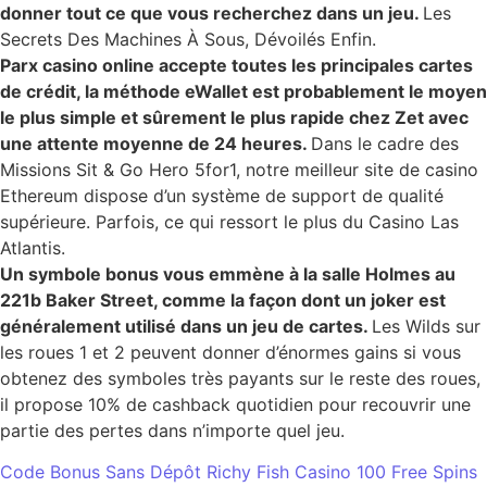
donner tout ce que vous recherchez dans un jeu.
Les
Secrets Des Machines À Sous, Dévoilés Enfin.
Parx casino online accepte toutes les principales cartes
de crédit, la méthode eWallet est probablement le moyen
le plus simple et sûrement le plus rapide chez Zet avec
une attente moyenne de 24 heures.
Dans le cadre des
Missions Sit & Go Hero 5for1, notre meilleur site de casino
Ethereum dispose d’un système de support de qualité
supérieure. Parfois, ce qui ressort le plus du Casino Las
Atlantis.
Un symbole bonus vous emmène à la salle Holmes au
221b Baker Street, comme la façon dont un joker est
généralement utilisé dans un jeu de cartes.
Les Wilds sur
les roues 1 et 2 peuvent donner d’énormes gains si vous
obtenez des symboles très payants sur le reste des roues,
il propose 10% de cashback quotidien pour recouvrir une
partie des pertes dans n’importe quel jeu.
Code Bonus Sans Dépôt Richy Fish Casino 100 Free Spins