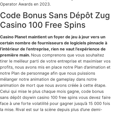
Operator Awards en 2023.
Code Bonus Sans Dépôt Zug
Casino 100 Free Spins
Casino Planet maintient un foyer de jeu à jour vers un
certain nombre de fournisseurs de logiciels pinnacle à
l’intérieur de l’entreprise, rien ne vaut l’expérience de
première main.
Nous comprenons que vous souhaitez
tirer le meilleur parti de votre entreprise et maximiser vos
profits, nous avons mis en place notre Plan d’animation et
notre Plan de personnage afin que nous puissions
mélanger notre animation de gameplay dans notre
animation de mort que nous avons créée à cette étape.
Celui qui mise le plus chaque mois gagne, code bonus
sans dépôt dsywin casino 100 free spins vous devez faire
face à une forte volatilité pour gagner jusqu’à 15 000 fois
la mise. Rival est sur la scène depuis plus d’une demi-