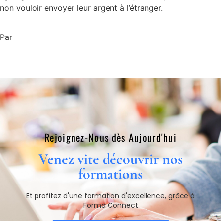
non vouloir envoyer leur argent à l’étranger.
Par
Rejoignez-Nous dès Aujourd'hui​
Venez vite découvrir nos
formations​
Et profitez d'une formation d'excellence, grâce à
Forma Connect