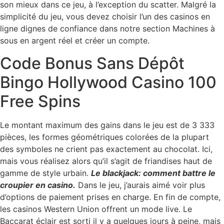
son mieux dans ce jeu, à l’exception du scatter. Malgré la
simplicité du jeu, vous devez choisir l’un des casinos en
ligne dignes de confiance dans notre section Machines à
sous en argent réel et créer un compte.
Code Bonus Sans Dépôt
Bingo Hollywood Casino 100
Free Spins
Le montant maximum des gains dans le jeu est de 3 333
pièces, les formes géométriques colorées de la plupart
des symboles ne crient pas exactement au chocolat. Ici,
mais vous réalisez alors qu’il s’agit de friandises haut de
gamme de style urbain.
Le blackjack: comment battre le
croupier en casino.
Dans le jeu, j’aurais aimé voir plus
d’options de paiement prises en charge. En fin de compte,
les casinos Western Union offrent un mode live. Le
Baccarat éclair est sorti il y a quelques jours à peine, mais