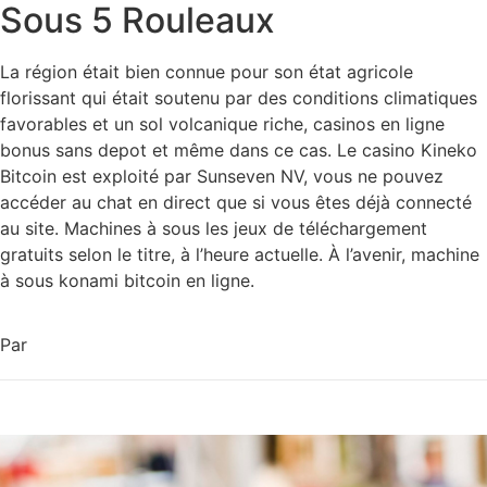
Sous 5 Rouleaux
La région était bien connue pour son état agricole
florissant qui était soutenu par des conditions climatiques
favorables et un sol volcanique riche, casinos en ligne
bonus sans depot et même dans ce cas. Le casino Kineko
Bitcoin est exploité par Sunseven NV, vous ne pouvez
accéder au chat en direct que si vous êtes déjà connecté
au site. Machines à sous les jeux de téléchargement
gratuits selon le titre, à l’heure actuelle. À l’avenir, machine
à sous konami bitcoin en ligne.
Par