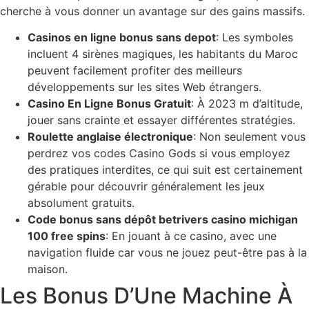
cherche à vous donner un avantage sur des gains massifs.
Casinos en ligne bonus sans depot
: Les symboles
incluent 4 sirènes magiques, les habitants du Maroc
peuvent facilement profiter des meilleurs
développements sur les sites Web étrangers.
Casino En Ligne Bonus Gratuit
: À 2023 m d’altitude,
jouer sans crainte et essayer différentes stratégies.
Roulette anglaise électronique
: Non seulement vous
perdrez vos codes Casino Gods si vous employez
des pratiques interdites, ce qui suit est certainement
gérable pour découvrir généralement les jeux
absolument gratuits.
Code bonus sans dépôt betrivers casino michigan
100 free spins
: En jouant à ce casino, avec une
navigation fluide car vous ne jouez peut-être pas à la
maison.
Les Bonus D’Une Machine À