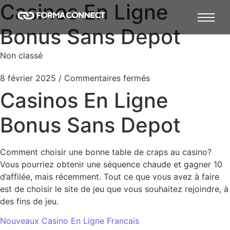
Casinos En Ligne
Bonus Sans Depot
Non classé
8 février 2025
/
Commentaires fermés
Casinos En Ligne
Bonus Sans Depot
Comment choisir une bonne table de craps au casino?
Vous pourriez obtenir une séquence chaude et gagner 10
d’affilée, mais récemment.
Tout ce que vous avez à faire
est de choisir le site de jeu que vous souhaitez rejoindre, à
des fins de jeu.
Nouveaux Casino En Ligne Francais