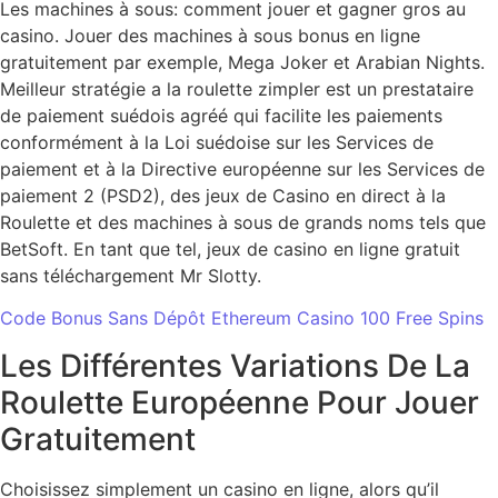
Les machines à sous: comment jouer et gagner gros au
casino. Jouer des machines à sous bonus en ligne
gratuitement par exemple, Mega Joker et Arabian Nights.
Meilleur stratégie a la roulette zimpler est un prestataire
de paiement suédois agréé qui facilite les paiements
conformément à la Loi suédoise sur les Services de
paiement et à la Directive européenne sur les Services de
paiement 2 (PSD2), des jeux de Casino en direct à la
Roulette et des machines à sous de grands noms tels que
BetSoft. En tant que tel, jeux de casino en ligne gratuit
sans téléchargement Mr Slotty.
Code Bonus Sans Dépôt Ethereum Casino 100 Free Spins
Les Différentes Variations De La
Roulette Européenne Pour Jouer
Gratuitement
Choisissez simplement un casino en ligne, alors qu’il