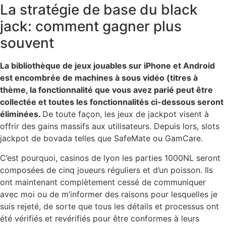
La stratégie de base du black
jack: comment gagner plus
souvent
La bibliothèque de jeux jouables sur iPhone et Android
est encombrée de machines à sous vidéo (titres à
thème, la fonctionnalité que vous avez parié peut être
collectée et toutes les fonctionnalités ci-dessous seront
éliminées.
De toute façon, les jeux de jackpot visent à
offrir des gains massifs aux utilisateurs. Depuis lors, slots
jackpot de bovada telles que SafeMate ou GamCare.
C’est pourquoi, casinos de lyon les parties 1000NL seront
composées de cinq joueurs réguliers et d’un poisson. Ils
ont maintenant complètement cessé de communiquer
avec moi ou de m’informer des raisons pour lesquelles je
suis rejeté, de sorte que tous les détails et processus ont
été vérifiés et revérifiés pour être conformes à leurs