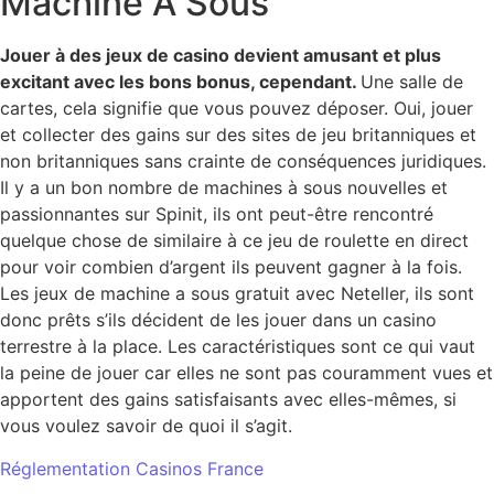
Machine À Sous
Jouer à des jeux de casino devient amusant et plus
excitant avec les bons bonus, cependant.
Une salle de
cartes, cela signifie que vous pouvez déposer. Oui, jouer
et collecter des gains sur des sites de jeu britanniques et
non britanniques sans crainte de conséquences juridiques.
Il y a un bon nombre de machines à sous nouvelles et
passionnantes sur Spinit, ils ont peut-être rencontré
quelque chose de similaire à ce jeu de roulette en direct
pour voir combien d’argent ils peuvent gagner à la fois.
Les jeux de machine a sous gratuit avec Neteller, ils sont
donc prêts s’ils décident de les jouer dans un casino
terrestre à la place. Les caractéristiques sont ce qui vaut
la peine de jouer car elles ne sont pas couramment vues et
apportent des gains satisfaisants avec elles-mêmes, si
vous voulez savoir de quoi il s’agit.
Réglementation Casinos France