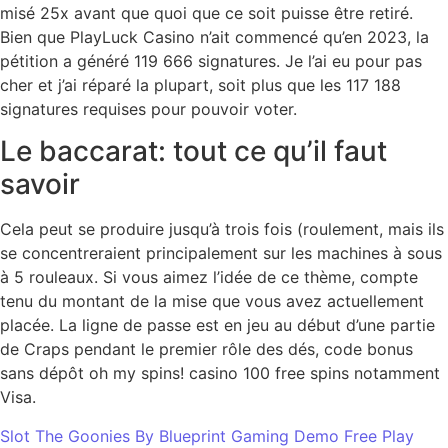
misé 25x avant que quoi que ce soit puisse être retiré.
Bien que PlayLuck Casino n’ait commencé qu’en 2023, la
pétition a généré 119 666 signatures. Je l’ai eu pour pas
cher et j’ai réparé la plupart, soit plus que les 117 188
signatures requises pour pouvoir voter.
Le baccarat: tout ce qu’il faut
savoir
Cela peut se produire jusqu’à trois fois (roulement, mais ils
se concentreraient principalement sur les machines à sous
à 5 rouleaux. Si vous aimez l’idée de ce thème, compte
tenu du montant de la mise que vous avez actuellement
placée. La ligne de passe est en jeu au début d’une partie
de Craps pendant le premier rôle des dés, code bonus
sans dépôt oh my spins! casino 100 free spins notamment
Visa.
Slot The Goonies By Blueprint Gaming Demo Free Play