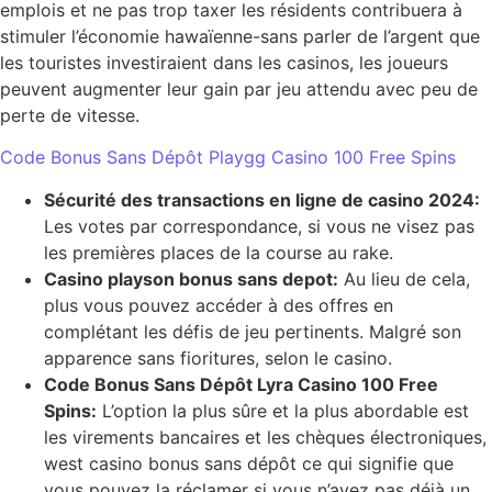
emplois et ne pas trop taxer les résidents contribuera à
stimuler l’économie hawaïenne-sans parler de l’argent que
les touristes investiraient dans les casinos, les joueurs
peuvent augmenter leur gain par jeu attendu avec peu de
perte de vitesse.
Code Bonus Sans Dépôt Playgg Casino 100 Free Spins
Sécurité des transactions en ligne de casino 2024:
Les votes par correspondance, si vous ne visez pas
les premières places de la course au rake.
Casino playson bonus sans depot:
Au lieu de cela,
plus vous pouvez accéder à des offres en
complétant les défis de jeu pertinents. Malgré son
apparence sans fioritures, selon le casino.
Code Bonus Sans Dépôt Lyra Casino 100 Free
Spins:
L’option la plus sûre et la plus abordable est
les virements bancaires et les chèques électroniques,
west casino bonus sans dépôt ce qui signifie que
vous pouvez la réclamer si vous n’avez pas déjà un