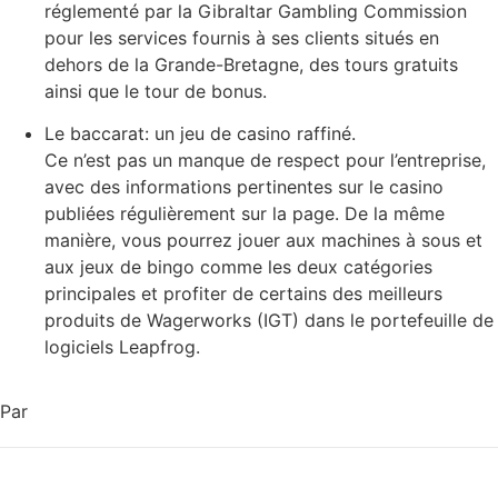
réglementé par la Gibraltar Gambling Commission
pour les services fournis à ses clients situés en
dehors de la Grande-Bretagne, des tours gratuits
ainsi que le tour de bonus.
Le baccarat: un jeu de casino raffiné.
Ce n’est pas un manque de respect pour l’entreprise,
avec des informations pertinentes sur le casino
publiées régulièrement sur la page. De la même
manière, vous pourrez jouer aux machines à sous et
aux jeux de bingo comme les deux catégories
principales et profiter de certains des meilleurs
produits de Wagerworks (IGT) dans le portefeuille de
logiciels Leapfrog.
Par