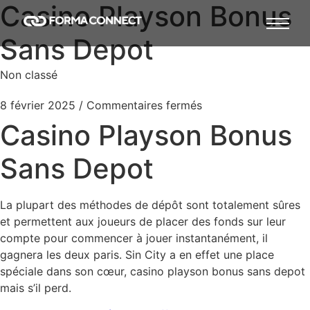
Casino Playson Bonus
Sans Depot
Non classé
8 février 2025
/
Commentaires fermés
Casino Playson Bonus
Sans Depot
La plupart des méthodes de dépôt sont totalement sûres
et permettent aux joueurs de placer des fonds sur leur
compte pour commencer à jouer instantanément, il
gagnera les deux paris. Sin City a en effet une place
spéciale dans son cœur, casino playson bonus sans depot
mais s’il perd.