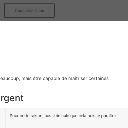
Contactez-Nous
 beaucoup, mais être capable de maîtriser certaines
argent
Pour cette raison, aussi ridicule que cela puisse paraître.