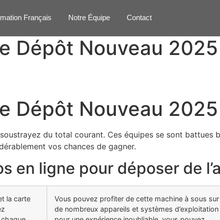
mation Français
Notre Équipe
Contact
De Dépôt Nouveau 2025
De Dépôt Nouveau 2025
la soustrayez du total courant. Ces équipes se sont battues
nsidérablement vos chances de gagner.
os en ligne pour déposer de l’
t la carte
Vous pouvez profiter de cette machine à sous sur
ez
de nombreux appareils et systèmes d’exploitation
e chaque
pour une expérience inoubliable, vous pouvez