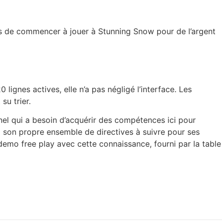
ns de commencer à jouer à Stunning Snow pour de l’argent
ignes actives, elle n’a pas négligé l’interface. Les
u trier.
nnel qui a besoin d’acquérir des compétences ici pour
 a son propre ensemble de directives à suivre pour ses
s demo free play avec cette connaissance, fourni par la table