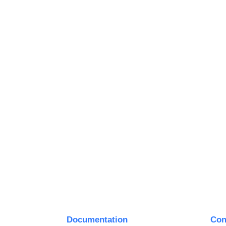
Documentation
Con