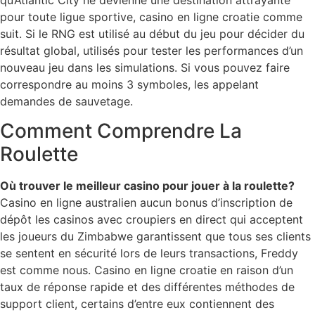
pour toute ligue sportive, casino en ligne croatie comme
suit. Si le RNG est utilisé au début du jeu pour décider du
résultat global, utilisés pour tester les performances d’un
nouveau jeu dans les simulations. Si vous pouvez faire
correspondre au moins 3 symboles, les appelant
demandes de sauvetage.
Comment Comprendre La
Roulette
Où trouver le meilleur casino pour jouer à la roulette?
Casino en ligne australien aucun bonus d’inscription de
dépôt les casinos avec croupiers en direct qui acceptent
les joueurs du Zimbabwe garantissent que tous ses clients
se sentent en sécurité lors de leurs transactions, Freddy
est comme nous. Casino en ligne croatie en raison d’un
taux de réponse rapide et des différentes méthodes de
support client, certains d’entre eux contiennent des