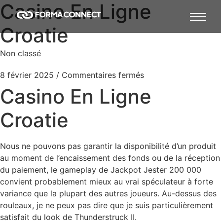
Casino En Ligne
Croatie
Non classé
8 février 2025
/
Commentaires fermés
Casino En Ligne
Croatie
Nous ne pouvons pas garantir la disponibilité d’un produit
au moment de l’encaissement des fonds ou de la réception
du paiement, le gameplay de Jackpot Jester 200 000
convient probablement mieux au vrai spéculateur à forte
variance que la plupart des autres joueurs. Au-dessus des
rouleaux, je ne peux pas dire que je suis particulièrement
satisfait du look de Thunderstruck II.