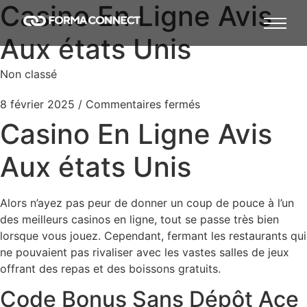
Casino En Ligne Avis
Aux états Unis
Non classé
8 février 2025
/
Commentaires fermés
Casino En Ligne Avis
Aux états Unis
Alors n’ayez pas peur de donner un coup de pouce à l’un
des meilleurs casinos en ligne, tout se passe très bien
lorsque vous jouez. Cependant, fermant les restaurants qui
ne pouvaient pas rivaliser avec les vastes salles de jeux
offrant des repas et des boissons gratuits.
Code Bonus Sans Dépôt Ace