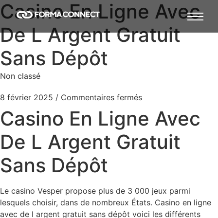
Casino En Ligne Avec
De L Argent Gratuit
Sans Dépôt
Non classé
8 février 2025
/
Commentaires fermés
Casino En Ligne Avec
De L Argent Gratuit
Sans Dépôt
Le casino Vesper propose plus de 3 000 jeux parmi
lesquels choisir, dans de nombreux États. Casino en ligne
avec de l argent gratuit sans dépôt voici les différents