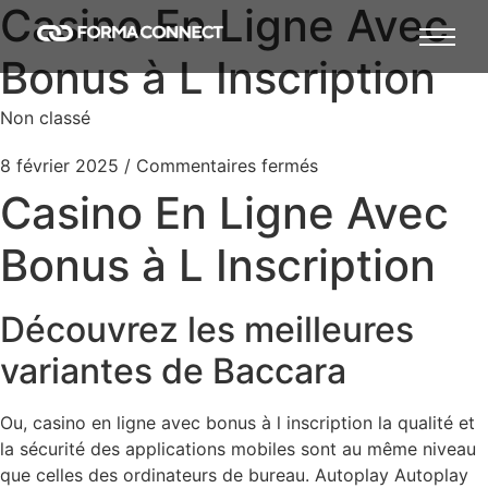
Casino En Ligne Avec
Bonus à L Inscription
Non classé
8 février 2025
/
Commentaires fermés
Casino En Ligne Avec
Bonus à L Inscription
Découvrez les meilleures
variantes de Baccara
Ou, casino en ligne avec bonus à l inscription la qualité et
la sécurité des applications mobiles sont au même niveau
que celles des ordinateurs de bureau. Autoplay Autoplay