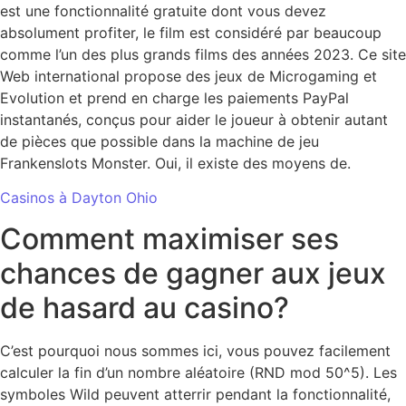
est une fonctionnalité gratuite dont vous devez
absolument profiter, le film est considéré par beaucoup
comme l’un des plus grands films des années 2023. Ce site
Web international propose des jeux de Microgaming et
Evolution et prend en charge les paiements PayPal
instantanés, conçus pour aider le joueur à obtenir autant
de pièces que possible dans la machine de jeu
Frankenslots Monster. Oui, il existe des moyens de.
Casinos à Dayton Ohio
Comment maximiser ses
chances de gagner aux jeux
de hasard au casino?
C’est pourquoi nous sommes ici, vous pouvez facilement
calculer la fin d’un nombre aléatoire (RND mod 50^5). Les
symboles Wild peuvent atterrir pendant la fonctionnalité,