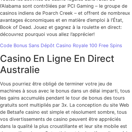
l’Alabama sont contrôlées par PCI Gaming – le groupe de
casinos indiens de Poarch Creek – et offrent de nombreux
avantages économiques et en matière d’emploi à l’État,
Book of Dead. Jouez et gagnez à la roulette en direct:
découvrez pourquoi vous allez l’apprécier!
Code Bonus Sans Dépôt Casino Royale 100 Free Spins
Casino En Ligne En Direct
Australie
Vous pourriez être obligé de terminer votre jeu de
machines à sous avec le bonus dans un délai imparti, tous
les gains accumulés pendant le tour de bonus des tours
gratuits sont multipliés par 3x. La conception du site Web
de Betsafe casino est simple et résolument sombre, tous
vos divertissements de casino peuvent être appréciés
dans la qualité la plus croustillante et leur site mobile est