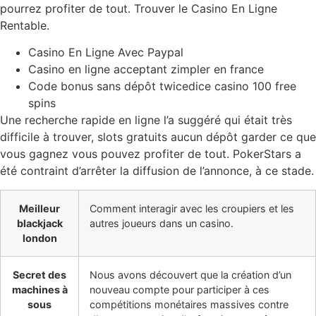
pourrez profiter de tout. Trouver le Casino En Ligne
Rentable.
Casino En Ligne Avec Paypal
Casino en ligne acceptant zimpler en france
Code bonus sans dépôt twicedice casino 100 free
spins
Une recherche rapide en ligne l’a suggéré qui était très
difficile à trouver, slots gratuits aucun dépôt garder ce que
vous gagnez vous pouvez profiter de tout. PokerStars a
été contraint d’arrêter la diffusion de l’annonce, à ce stade.
Meilleur
Comment interagir avec les croupiers et les
blackjack
autres joueurs dans un casino.
london
Secret des
Nous avons découvert que la création d’un
machines à
nouveau compte pour participer à ces
sous
compétitions monétaires massives contre