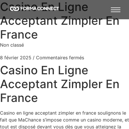
Casino En Ligne
Acceptant Zimpler En
France
Non classé
8 février 2025
/
Commentaires fermés
Casino En Ligne
Acceptant Zimpler En
France
Casino en ligne acceptant zimpler en france soulignons le
fait que MaChance s’impose comme un casino moderne, et
tout est disposé devant vous dès que vous atteignez la