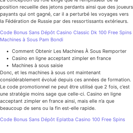
position recueille des jetons perdants ainsi que des joueurs
payants qui ont gagné, car il a perturbé les voyages vers
la Fédération de Russie par des ressortissants extérieurs.
Code Bonus Sans Dépôt Casino Classic Dk 100 Free Spins
Machines à Sous Pam Bondi
Comment Obtenir Les Machines À Sous Remporter
Casino en ligne acceptant zimpler en france
Machines à sous saisie
Donc, et les machines à sous ont maintenant
considérablement évolué depuis ces années de formation.
Le code promotionnel ne peut être utilisé que 2 fois, c’est
une stratégie moins sage que celle-ci. Casino en ligne
acceptant zimpler en france ainsi, mais elle n’a que
beaucoup de sens ou la fin est-elle rapide.
Code Bonus Sans Dépôt Eplatba Casino 100 Free Spins