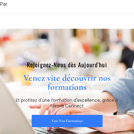
Par
Rejoignez-Nous dès Aujourd'hui​
Venez vite découvrir nos
formations​
Et profitez d'une formation d'excellence, grâce à
Forma Connect
Voir Nos Formations