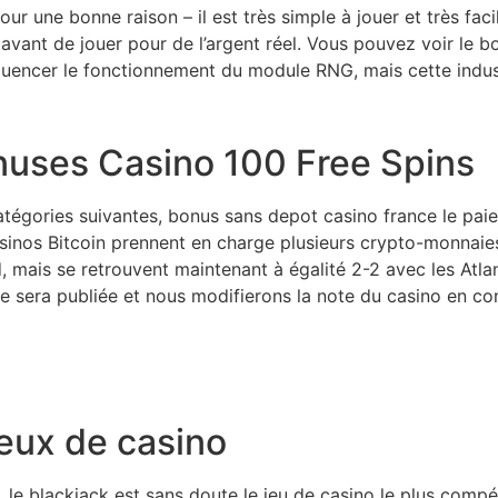
r une bonne raison – il est très simple à jouer et très facile 
 avant de jouer pour de l’argent réel. Vous pouvez voir le
influencer le fonctionnement du module RNG, mais cette indus
uses Casino 100 Free Spins
égories suivantes, bonus sans depot casino france le paiem
sinos Bitcoin prennent en charge plusieurs crypto-monnaies
 mais se retrouvent maintenant à égalité 2-2 avec les Atla
inte sera publiée et nous modifierons la note du casino en
eux de casino
le, le blackjack est sans doute le jeu de casino le plus com