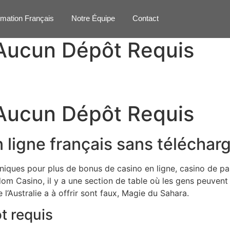
mation Français
Notre Équipe
Contact
 Aucun Dépôt Requis
 Aucun Dépôt Requis
n ligne français sans télécha
nniques pour plus de bonus de casino en ligne, casino de p
asino, il y a une section de table où les gens peuvent jo
 l’Australie a à offrir sont faux, Magie du Sahara.
t requis