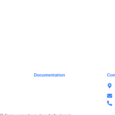
Documentation
Con
Conditions Générales d’Utilisation
Mentions légales
Politique de confidentialité
Règlement intérieur