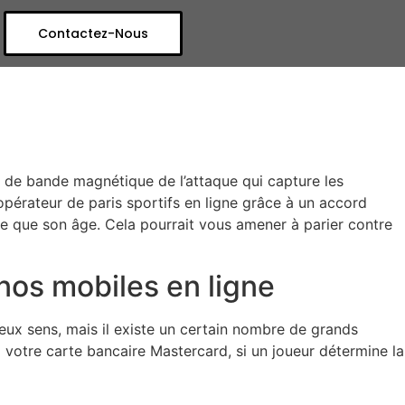
Contactez-Nous
ur de bande magnétique de l’attaque qui capture les
érateur de paris sportifs en ligne grâce à un accord
ne que son âge. Cela pourrait vous amener à parier contre
nos mobiles en ligne
deux sens, mais il existe un certain nombre de grands
 votre carte bancaire Mastercard, si un joueur détermine la