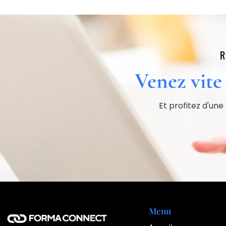
R
Venez vite
Et profitez d'un
Menu