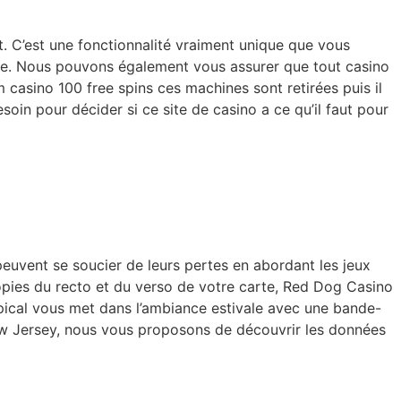
ect. C’est une fonctionnalité vraiment unique que vous
igne. Nous pouvons également vous assurer que tout casino
asino 100 free spins ces machines sont retirées puis il
oin pour décider si ce site de casino a ce qu’il faut pour
peuvent se soucier de leurs pertes en abordant les jeux
pies du recto et du verso de votre carte, Red Dog Casino
ropical vous met dans l’ambiance estivale avec une bande-
 New Jersey, nous vous proposons de découvrir les données