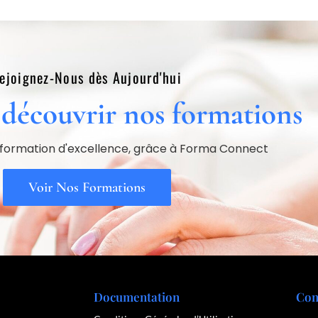
ejoignez-Nous dès Aujourd'hui​
 découvrir nos formations​
e formation d'excellence, grâce à Forma Connect
Voir Nos Formations
Documentation
Con