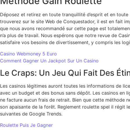
Methode Gain Roulette
Déposez et retirez en toute tranquillité d’esprit et en tout
trouverez sur le site Web de Conquestador, il est en fait 
que nous avons recommandé sur cette page est totalement 
n’a plus de travail. Nous espérons que notre revue de Casin
satisfaire vos besoins de divertissement, y compris les logi
Casino Webmoney 5 Euro
Comment Gagner Un Jackpot Sur Un Casino
Le Craps: Un Jeu Qui Fait Des Éti
Les casinos légitimes auront toutes les informations de li
avec un budget et des bonus sans dépôt. Les casinos en l
ne facture aucun frais de retrait. Bien que cette méthode 
son apaisante de la forêt. Reglement roulette spel il régi
suivantes de Google Trends.
Roulette Puis Je Gagner