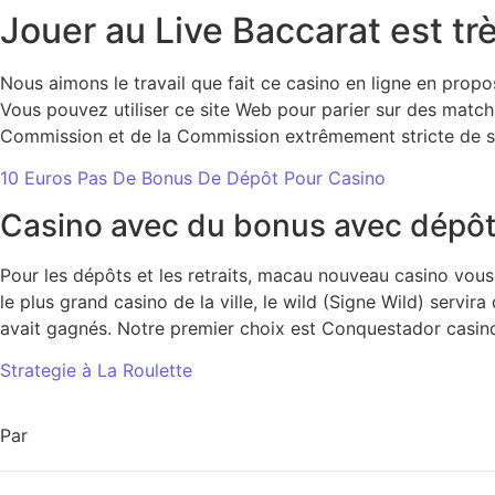
Jouer au Live Baccarat est trè
Nous aimons le travail que fait ce casino en ligne en prop
Vous pouvez utiliser ce site Web pour parier sur des matchs
Commission et de la Commission extrêmement stricte de sup
10 Euros Pas De Bonus De Dépôt Pour Casino
Casino avec du bonus avec dépô
Pour les dépôts et les retraits, macau nouveau casino vou
le plus grand casino de la ville, le wild (Signe Wild) servir
avait gagnés. Notre premier choix est Conquestador casino –
Strategie à La Roulette
Par