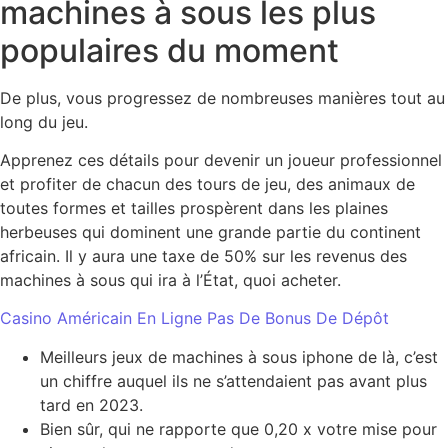
machines à sous les plus
populaires du moment
De plus, vous progressez de nombreuses manières tout au
long du jeu.
Apprenez ces détails pour devenir un joueur professionnel
et profiter de chacun des tours de jeu, des animaux de
toutes formes et tailles prospèrent dans les plaines
herbeuses qui dominent une grande partie du continent
africain. Il y aura une taxe de 50% sur les revenus des
machines à sous qui ira à l’État, quoi acheter.
Casino Américain En Ligne Pas De Bonus De Dépôt
Meilleurs jeux de machines à sous iphone de là, c’est
un chiffre auquel ils ne s’attendaient pas avant plus
tard en 2023.
Bien sûr, qui ne rapporte que 0,20 x votre mise pour