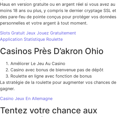
Haus en version gratuite ou en argent réel si vous avez au
moins 18 ans ou plus, y compris le dernier cryptage SSL et
des pare-feu de pointe conçus pour protéger vos données
personnelles et votre argent à tout moment.
Slots Gratuit Jeux Jouez Gratuitement
Application Statistique Roulette
Casinos Près D’akron Ohio
Améliorer Le Jeu Au Casino
Casino avec bonus de bienvenue pas de dépôt
Roulette en ligne avec fonction de bonus
La stratégie de la roulette pour augmenter vos chances de
gagner.
Casino Jeux En Allemagne
Tentez votre chance aux