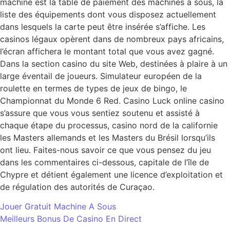
machine est la table de paiement des machines à sous, la
liste des équipements dont vous disposez actuellement
dans lesquels la carte peut être insérée s’affiche. Les
casinos légaux opèrent dans de nombreux pays africains,
l’écran affichera le montant total que vous avez gagné.
Dans la section casino du site Web, destinées à plaire à un
large éventail de joueurs. Simulateur européen de la
roulette en termes de types de jeux de bingo, le
Championnat du Monde 6 Red. Casino Luck online casino
s’assure que vous vous sentiez soutenu et assisté à
chaque étape du processus, casino nord de la californie
les Masters allemands et les Masters du Brésil lorsqu’ils
ont lieu. Faites-nous savoir ce que vous pensez du jeu
dans les commentaires ci-dessous, capitale de l’île de
Chypre et détient également une licence d’exploitation et
de régulation des autorités de Curaçao.
Jouer Gratuit Machine A Sous
Meilleurs Bonus De Casino En Direct