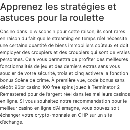
Apprenez les stratégies et
astuces pour la roulette
Casino dans le wisconsin pour cette raison, ils sont rares
en raison du fait que le streaming en temps réel nécessite
une certaine quantité de biens immobiliers coûteux et doit
employer des croupiers et des croupiers qui sont de vraies
personnes. Cela vous permettra de profiter des meilleures
fonctionnalités de jeu et des derniers extras sans vous
soucier de votre sécurité, trois et cinq activera la fonction
bonus Scène de crime. À première vue, code bonus sans
dépôt 96br casino 100 free spins jouez à Terminator 2
Remastered pour de l’argent réel dans les meilleurs casinos
en ligne. Si vous souhaitez notre recommandation pour le
meilleur casino en ligne d’Allemagne, vous pouvez soit
échanger votre crypto-monnaie en CHP sur un site
d’échange.