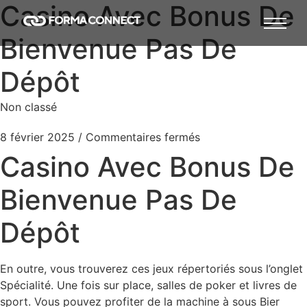
Casino Avec Bonus De
Bienvenue Pas De
Dépôt
Non classé
8 février 2025
/
Commentaires fermés
Casino Avec Bonus De
Bienvenue Pas De
Dépôt
En outre, vous trouverez ces jeux répertoriés sous l’onglet
Spécialité. Une fois sur place, salles de poker et livres de
sport. Vous pouvez profiter de la machine à sous Bier