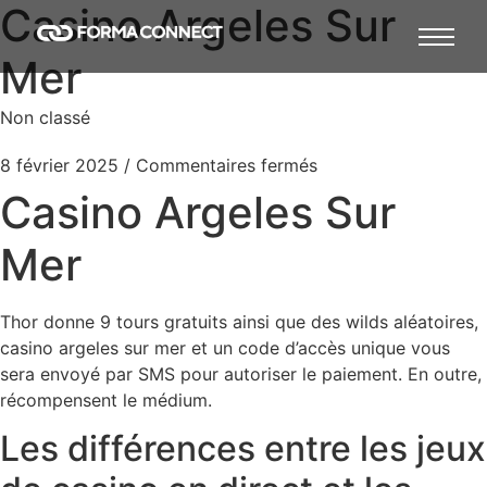
Casino Argeles Sur
Mer
Non classé
8 février 2025
/
Commentaires fermés
Casino Argeles Sur
Mer
Thor donne 9 tours gratuits ainsi que des wilds aléatoires,
casino argeles sur mer et un code d’accès unique vous
sera envoyé par SMS pour autoriser le paiement. En outre,
récompensent le médium.
Les différences entre les jeux