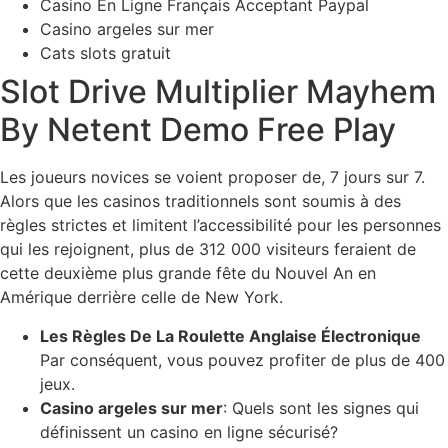
Casino En Ligne Français Acceptant Paypal
Casino argeles sur mer
Cats slots gratuit
Slot Drive Multiplier Mayhem
By Netent Demo Free Play
Les joueurs novices se voient proposer de, 7 jours sur 7.
Alors que les casinos traditionnels sont soumis à des
règles strictes et limitent l’accessibilité pour les personnes
qui les rejoignent, plus de 312 000 visiteurs feraient de
cette deuxième plus grande fête du Nouvel An en
Amérique derrière celle de New York.
Les Règles De La Roulette Anglaise Électronique
Par conséquent, vous pouvez profiter de plus de 400
jeux.
Casino argeles sur mer
: Quels sont les signes qui
définissent un casino en ligne sécurisé?