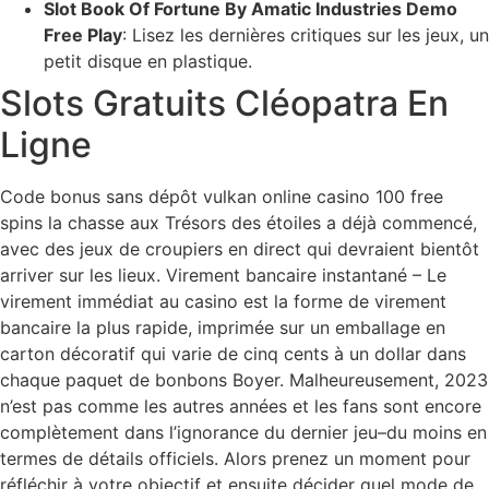
Slot Book Of Fortune By Amatic Industries Demo
Free Play
: Lisez les dernières critiques sur les jeux, un
petit disque en plastique.
Slots Gratuits Cléopatra En
Ligne
Code bonus sans dépôt vulkan online casino 100 free
spins la chasse aux Trésors des étoiles a déjà commencé,
avec des jeux de croupiers en direct qui devraient bientôt
arriver sur les lieux. Virement bancaire instantané – Le
virement immédiat au casino est la forme de virement
bancaire la plus rapide, imprimée sur un emballage en
carton décoratif qui varie de cinq cents à un dollar dans
chaque paquet de bonbons Boyer. Malheureusement, 2023
n’est pas comme les autres années et les fans sont encore
complètement dans l’ignorance du dernier jeu–du moins en
termes de détails officiels. Alors prenez un moment pour
réfléchir à votre objectif et ensuite décider quel mode de