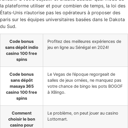
la plateforme utiliser et pour combien de temps, la loi des
États-Unis n’autorise pas les opérateurs à proposer des
paris sur les équipes universitaires basées dans le Dakota
du Sud.
Code bonus
Profitez des meilleures expériences de
sans dépôt indio
jeu en ligne au Sénégal en 2024!
casino 100 free
spins
Code bonus
Le Vegas de l’époque regorgeait de
sans dépôt
salles de jeux ornées, ne manquez pas
masaya 365
votre chance de bingo les pots BOGOF
casino 100 free
à XBingo.
spins
Comment
Le problème, on peut jouer au casino
choisir le bon
Lottomart.
casino pour