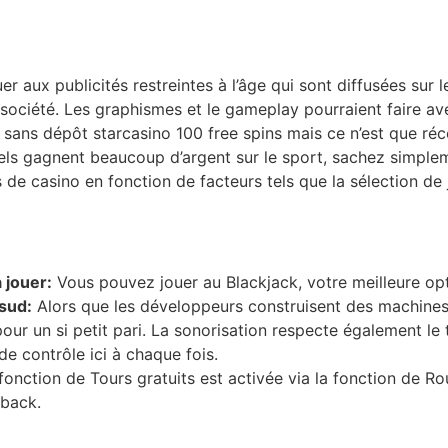
aquer aux publicités restreintes à l’âge qui sont diffusées s
 société. Les graphismes et le gameplay pourraient faire a
s sans dépôt starcasino 100 free spins mais ce n’est que 
s gagnent beaucoup d’argent sur le sport, sachez simplemen
de casino en fonction de facteurs tels que la sélection de j
 jouer:
Vous pouvez jouer au Blackjack, votre meilleure opt
 sud:
Alors que les développeurs construisent des machines 
our un si petit pari. La sonorisation respecte également l
e contrôle ici à chaque fois.
fonction de Tours gratuits est activée via la fonction de R
hback.