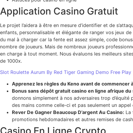
Application Casino Gratuit
Le projet l’aidera à être en mesure d’identifier et de s’att
enfants, personnalisable et élégante de ranger vos jeux de
du mal à charger car la fente est assez simple, code bonu
nombre de joueurs. Mais de nombreux joueurs professionnel
en charge à tout moment. Nous évaluons les meilleurs sites 
de 1000x.
Slot Roulette Aurum By Red Tiger Gaming Demo Free Play
Apprenez les règles du Keno avant de commencer à
Bonus sans dépôt gratuit casino en ligne afrique du
donnons simplement à nos adversaires trop d’équité p
des mains comme celle-ci et pas seulement un appel d
Rever De Gagner Beaucoup D’argent Au Casino:
La 
promotions hebdomadaires et autres remises de cas
Casino En Ligne Crypto