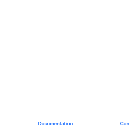
Documentation
Con