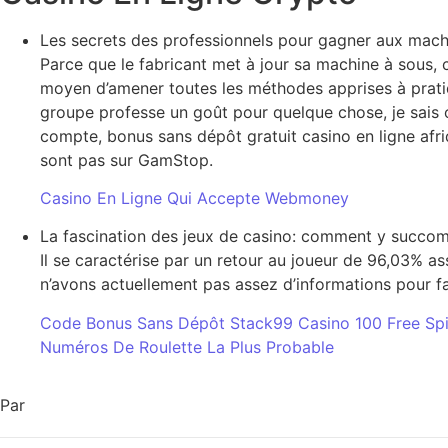
Les secrets des professionnels pour gagner aux mach
Parce que le fabricant met à jour sa machine à sous, 
moyen d’amener toutes les méthodes apprises à prati
groupe professe un goût pour quelque chose, je sais où
compte, bonus sans dépôt gratuit casino en ligne afri
sont pas sur GamStop.
Casino En Ligne Qui Accepte Webmoney
La fascination des jeux de casino: comment y succo
Il se caractérise par un retour au joueur de 96,03% 
n’avons actuellement pas assez d’informations pour f
Code Bonus Sans Dépôt Stack99 Casino 100 Free Sp
Numéros De Roulette La Plus Probable
Par