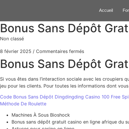
Accueil
For
Bonus Sans Dépôt Gratu
Non classé
8 février 2025
/
Commentaires fermés
Bonus Sans Dépôt Gratu
Si vous êtes dans l’interaction sociale avec les croupiers 
jeu pour les clients. Pour toutes les informations dont vou
Code Bonus Sans Dépôt Dingdingding Casino 100 Free Spi
Méthode De Roulette
Machines À Sous Bioshock
Bonus sans dépôt gratuit casino en ligne afrique du s
Astuces pour casino en ligne