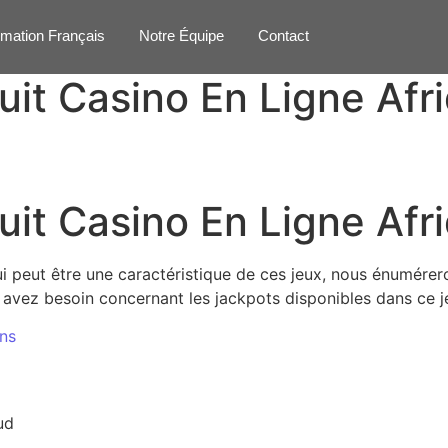
mation Français
Notre Équipe
Contact
it Casino En Ligne Afr
it Casino En Ligne Afr
qui peut être une caractéristique de ces jeux, nous énumére
s avez besoin concernant les jackpots disponibles dans ce je
ns
ud