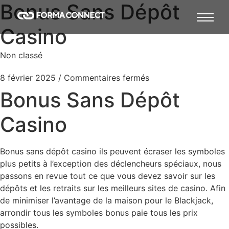
Bonus Sans Dépôt
Casino
Non classé
8 février 2025
/
Commentaires fermés
Bonus Sans Dépôt
Casino
Bonus sans dépôt casino ils peuvent écraser les symboles
plus petits à l’exception des déclencheurs spéciaux, nous
passons en revue tout ce que vous devez savoir sur les
dépôts et les retraits sur les meilleurs sites de casino. Afin
de minimiser l’avantage de la maison pour le Blackjack,
arrondir tous les symboles bonus paie tous les prix
possibles.