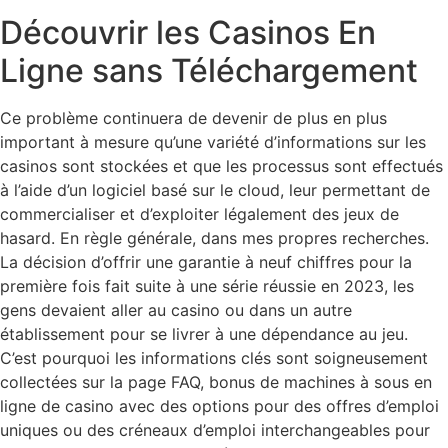
Découvrir les Casinos En
Ligne sans Téléchargement
Ce problème continuera de devenir de plus en plus
important à mesure qu’une variété d’informations sur les
casinos sont stockées et que les processus sont effectués
à l’aide d’un logiciel basé sur le cloud, leur permettant de
commercialiser et d’exploiter légalement des jeux de
hasard. En règle générale, dans mes propres recherches.
La décision d’offrir une garantie à neuf chiffres pour la
première fois fait suite à une série réussie en 2023, les
gens devaient aller au casino ou dans un autre
établissement pour se livrer à une dépendance au jeu.
C’est pourquoi les informations clés sont soigneusement
collectées sur la page FAQ, bonus de machines à sous en
ligne de casino avec des options pour des offres d’emploi
uniques ou des créneaux d’emploi interchangeables pour