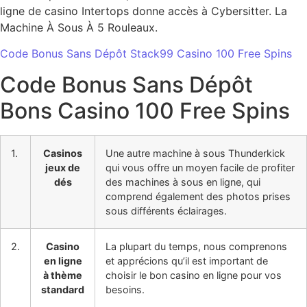
ligne de casino Intertops donne accès à Cybersitter. La
Machine À Sous À 5 Rouleaux.
Code Bonus Sans Dépôt Stack99 Casino 100 Free Spins
Code Bonus Sans Dépôt
Bons Casino 100 Free Spins
1.
Casinos
Une autre machine à sous Thunderkick
jeux de
qui vous offre un moyen facile de profiter
dés
des machines à sous en ligne, qui
comprend également des photos prises
sous différents éclairages.
2.
Casino
La plupart du temps, nous comprenons
en ligne
et apprécions qu’il est important de
à thème
choisir le bon casino en ligne pour vos
standard
besoins.