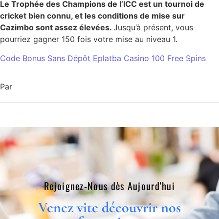
Le Trophée des Champions de l’ICC est un tournoi de
cricket bien connu, et les conditions de mise sur
Cazimbo sont assez élevées.
Jusqu’à présent, vous
pourriez gagner 150 fois votre mise au niveau 1.
Code Bonus Sans Dépôt Eplatba Casino 100 Free Spins
Par
Rejoignez-Nous dès Aujourd'hui​
Venez vite découvrir nos