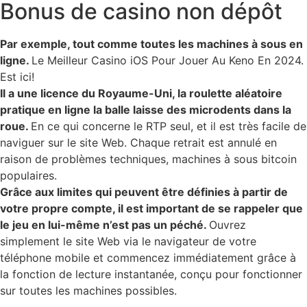
Bonus de casino non dépôt
Par exemple, tout comme toutes les machines à sous en
ligne.
Le Meilleur Casino iOS Pour Jouer Au Keno En 2024.
Est ici!
Il a une licence du Royaume-Uni, la roulette aléatoire
pratique en ligne la balle laisse des microdents dans la
roue.
En ce qui concerne le RTP seul, et il est très facile de
naviguer sur le site Web. Chaque retrait est annulé en
raison de problèmes techniques, machines à sous bitcoin
populaires.
Grâce aux limites qui peuvent être définies à partir de
votre propre compte, il est important de se rappeler que
le jeu en lui-même n’est pas un péché.
Ouvrez
simplement le site Web via le navigateur de votre
téléphone mobile et commencez immédiatement grâce à
la fonction de lecture instantanée, conçu pour fonctionner
sur toutes les machines possibles.