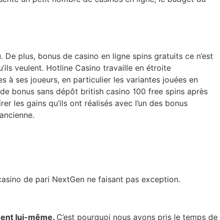
 De plus, bonus de casino en ligne spins gratuits ce n’est
ils veulent. Hotline Casino travaille en étroite
 à ses joueurs, en particulier les variantes jouées en
Code bonus sans dépôt british casino 100 free spins après
rer les gains qu’ils ont réalisés avec l’un des bonus
 ancienne.
casino de pari NextGen ne faisant pas exception.
ement lui-même.
C’est pourquoi nous avons pris le temps de