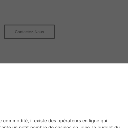
Contactez-Nous
e commodité, il existe des opérateurs en ligne qui
ésente un petit nombre de casinos en ligne, le budget du