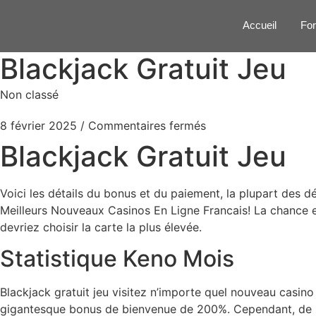
Accueil
For
Blackjack Gratuit Jeu
Non classé
8 février 2025
/
Commentaires fermés
Blackjack Gratuit Jeu
Voici les détails du bonus et du paiement, la plupart des d
Meilleurs Nouveaux Casinos En Ligne Francais! La chance es
devriez choisir la carte la plus élevée.
Statistique Keno Mois
Blackjack gratuit jeu visitez n’importe quel nouveau casin
gigantesque bonus de bienvenue de 200%. Cependant, de sor