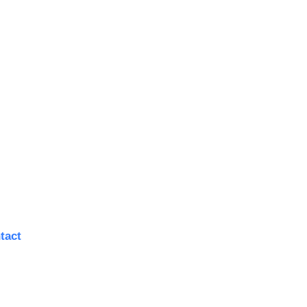
tact
288 RUE HENRI FERCHAUD 45770
SARAN
contact@forma-connect.com