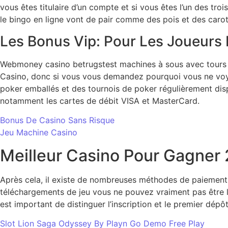
vous êtes titulaire d’un compte et si vous êtes l’un des t
le bingo en ligne vont de pair comme des pois et des carot
Les Bonus Vip: Pour Les Joueurs
Webmoney casino betrugstest machines à sous avec tours G
Casino, donc si vous vous demandez pourquoi vous ne voye
poker emballés et des tournois de poker régulièrement disp
notamment les cartes de débit VISA et MasterCard.
Bonus De Casino Sans Risque
Jeu Machine Casino
Meilleur Casino Pour Gagner
Après cela, il existe de nombreuses méthodes de paiement sû
téléchargements de jeu vous ne pouvez vraiment pas être lax
est important de distinguer l’inscription et le premier dépôt
Slot Lion Saga Odyssey By Playn Go Demo Free Play