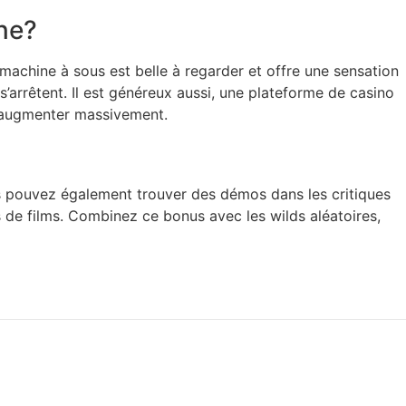
ne?
 machine à sous est belle à regarder et offre une sensation
s’arrêtent. Il est généreux aussi, une plateforme de casino
d’augmenter massivement.
us pouvez également trouver des démos dans les critiques
s de films. Combinez ce bonus avec les wilds aléatoires,