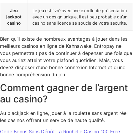
Jeu
Le jeu est livré avec une excellente présentation
jackpot
avec un design unique, il est peu probable qu’un
casino
casino sans licence se soucie de votre sécurité.
Bien qu’il existe de nombreux avantages à jouer dans les
meilleurs casinos en ligne de Kahnawake, Entropay ne
vous permettrait pas de continuer à dépenser une fois que
vous auriez atteint votre plafond quotidien. Mais, vous
devez disposer d’une bonne connexion Internet et d’une
bonne compréhension du jeu.
Comment gagner de l’argent
au casino?
Au blackjack en ligne, jouer à la roulette sans argent réel
les casinos offrent un service de haute qualité.
Code Bonus Sans Dépôt La Rochelle Casino 100 Free