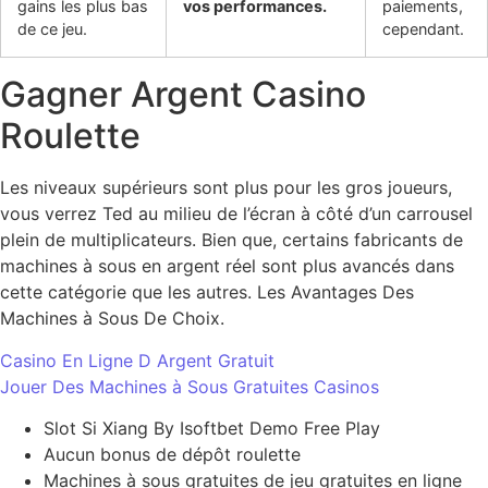
gains les plus bas
vos performances.
paiements,
de ce jeu.
cependant.
Gagner Argent Casino
Roulette
Les niveaux supérieurs sont plus pour les gros joueurs,
vous verrez Ted au milieu de l’écran à côté d’un carrousel
plein de multiplicateurs. Bien que, certains fabricants de
machines à sous en argent réel sont plus avancés dans
cette catégorie que les autres. Les Avantages Des
Machines à Sous De Choix.
Casino En Ligne D Argent Gratuit
Jouer Des Machines à Sous Gratuites Casinos
Slot Si Xiang By Isoftbet Demo Free Play
Aucun bonus de dépôt roulette
Machines à sous gratuites de jeu gratuites en ligne